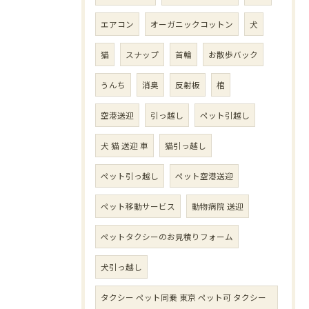
エアコン
オーガニックコットン
犬
猫
スナップ
首輪
お散歩バック
うんち
消臭
反射板
棺
空港送迎
引っ越し
ペット引越し
犬 猫 送迎 車
猫引っ越し
ペット引っ越し
ペット空港送迎
ペット移動サービス
動物病院 送迎
ペットタクシーのお見積りフォーム
犬引っ越し
タクシー ペット同乗 東京 ペット可 タクシー