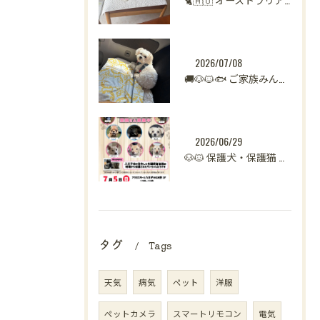
2026/07/08
🚚🐶🐱🐟 ご家族みんなで新生活へ。
2026/06/29
🐶🐱 保護犬・保護猫 譲渡会開催のお知らせ【八王子】 🐾
タグ
Tags
天気
病気
ペット
洋服
ペットカメラ
スマートリモコン
電気