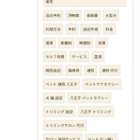
東京
当日予約
24時間
長距離
大型犬
利用方法
予約
送迎手順
料金
運賃
距離制
時間制
見積
セルフ見積
サービス
空港
病院送迎
猫専用
通院
通院 代行
ペット 通院 八王子
ペットケアタクシー
犬 猫 送迎
八王子 ペットタクシー
トリミング 送迎
八王子 トリミング
トリミングサロン 代行
サロン 送迎サービス
ペット 引っ越し