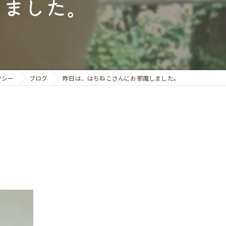
しました。
カフェ送迎
送迎
館送迎
行サポート
クシー
ブログ
昨日は、はちねこさんにお邪魔しました。
送迎
のお迎え