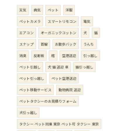
天気
病気
ペット
洋服
ペットカメラ
スマートリモコン
電気
エアコン
オーガニックコットン
犬
猫
スナップ
首輪
お散歩バック
うんち
消臭
反射板
棺
空港送迎
引っ越し
ペット引越し
犬 猫 送迎 車
猫引っ越し
ペット引っ越し
ペット空港送迎
ペット移動サービス
動物病院 送迎
ペットタクシーのお見積りフォーム
犬引っ越し
タクシー ペット同乗 東京 ペット可 タクシー 東京