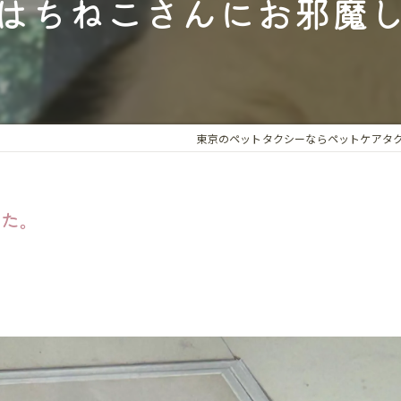
はちねこさんにお邪魔
ペット同伴
ドッグラン
ホテル・旅
動物病院同
東京のペットタクシーならペットケアタ
トリミング
した。
新しい家族