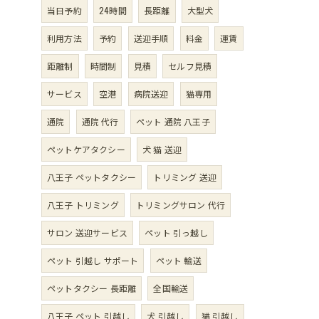
当日予約
24時間
長距離
大型犬
利用方法
予約
送迎手順
料金
運賃
距離制
時間制
見積
セルフ見積
サービス
空港
病院送迎
猫専用
通院
通院 代行
ペット 通院 八王子
ペットケアタクシー
犬 猫 送迎
八王子 ペットタクシー
トリミング 送迎
八王子 トリミング
トリミングサロン 代行
サロン 送迎サービス
ペット 引っ越し
ペット 引越し サポート
ペット 輸送
ペットタクシー 長距離
全国輸送
八王子 ペット 引越し
犬 引越し
猫 引越し