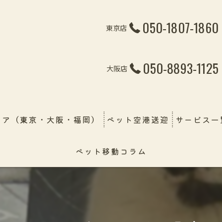
050-1807-1860
東京店
050-8893-1125
大阪店
リア（東京・大阪・福岡）
ペット空港送迎
サービス一
ペット移動コラム
ペット引越
線・飛行機・フェリー）
ペット輸送
幼稚園＆保