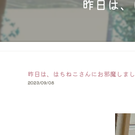
昨日は、
猫
大型犬
24時間
長距離
昨日は、はちねこさんにお邪魔しま
2023/09/08