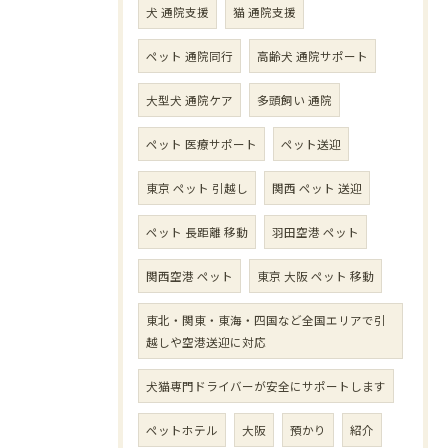
犬 通院支援
猫 通院支援
ペット 通院同行
高齢犬 通院サポート
大型犬 通院ケア
多頭飼い 通院
ペット 医療サポート
ペット送迎
東京 ペット 引越し
関西 ペット 送迎
ペット 長距離 移動
羽田空港 ペット
関西空港 ペット
東京 大阪 ペット 移動
東北・関東・東海・四国など全国エリアで引
越しや空港送迎に対応
犬猫専門ドライバーが安全にサポートします
ペットホテル
大阪
預かり
紹介