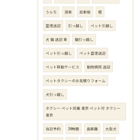
うんち
消臭
反射板
棺
空港送迎
引っ越し
ペット引越し
犬 猫 送迎 車
猫引っ越し
ペット引っ越し
ペット空港送迎
ペット移動サービス
動物病院 送迎
ペットタクシーのお見積りフォーム
犬引っ越し
タクシー ペット同乗 東京 ペット可 タクシー
東京
当日予約
24時間
長距離
大型犬