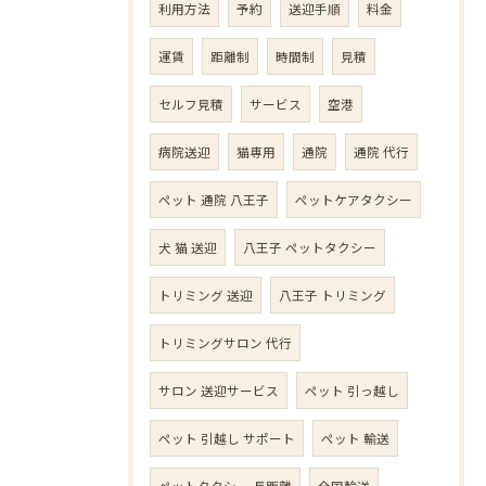
利用方法
予約
送迎手順
料金
運賃
距離制
時間制
見積
セルフ見積
サービス
空港
病院送迎
猫専用
通院
通院 代行
ペット 通院 八王子
ペットケアタクシー
犬 猫 送迎
八王子 ペットタクシー
トリミング 送迎
八王子 トリミング
トリミングサロン 代行
サロン 送迎サービス
ペット 引っ越し
ペット 引越し サポート
ペット 輸送
ペットタクシー 長距離
全国輸送