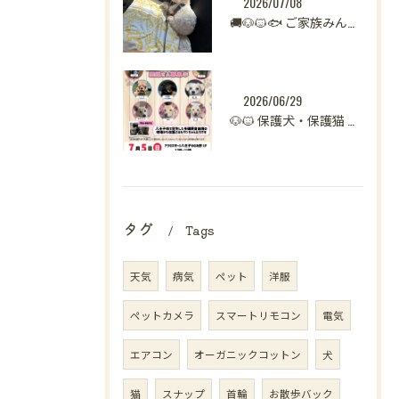
2026/07/08
🚚🐶🐱🐟 ご家族みんなで新生活へ。
2026/06/29
🐶🐱 保護犬・保護猫 譲渡会開催のお知らせ【八王子】 🐾
タグ
Tags
天気
病気
ペット
洋服
ペットカメラ
スマートリモコン
電気
エアコン
オーガニックコットン
犬
猫
スナップ
首輪
お散歩バック