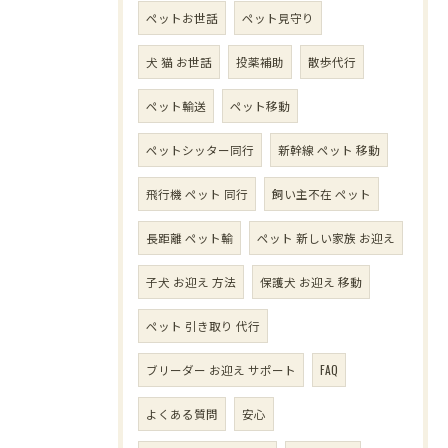
ペットお世話
ペット見守り
犬 猫 お世話
投薬補助
散歩代行
ペット輸送
ペット移動
ペットシッター同行
新幹線 ペット 移動
飛行機 ペット 同行
飼い主不在 ペット
長距離 ペット輸
ペット 新しい家族 お迎え
子犬 お迎え 方法
保護犬 お迎え 移動
ペット 引き取り 代行
ブリーダー お迎え サポート
FAQ
よくある質問
安心