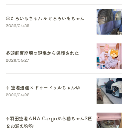
🐶たろいもちゃん & とろろいもちゃん
2026/04/29
多頭飼育崩壊の現場から保護された
2026/04/27
✈️ 空港送迎 × ドゥードゥルちゃん🐶
2026/04/22
✈️羽田空港ANA Cargoから猫ちゃん2匹
をお迎え🐱🐱