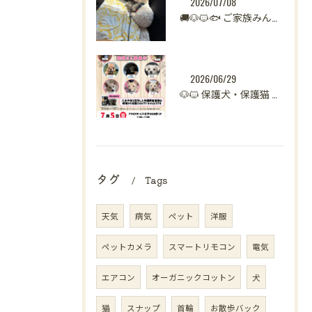
2026/07/08
🚚🐶🐱🐟 ご家族みんなで新生活へ。
2026/06/29
🐶🐱 保護犬・保護猫 譲渡会開催のお知らせ【八王子】 🐾
タグ
Tags
天気
病気
ペット
洋服
ペットカメラ
スマートリモコン
電気
エアコン
オーガニックコットン
犬
猫
スナップ
首輪
お散歩バック