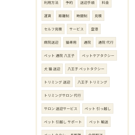
利用方法
予約
送迎手順
料金
運賃
距離制
時間制
見積
セルフ見積
サービス
空港
病院送迎
猫専用
通院
通院 代行
ペット 通院 八王子
ペットケアタクシー
犬 猫 送迎
八王子 ペットタクシー
トリミング 送迎
八王子 トリミング
トリミングサロン 代行
サロン 送迎サービス
ペット 引っ越し
ペット 引越し サポート
ペット 輸送
ペットタクシー 長距離
全国輸送