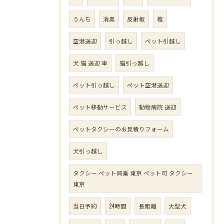
うんち
消臭
反射板
棺
空港送迎
引っ越し
ペット引越し
犬 猫 送迎 車
猫引っ越し
ペット引っ越し
ペット空港送迎
ペット移動サービス
動物病院 送迎
ペットタクシーのお見積りフォーム
犬引っ越し
タクシー ペット同乗 東京 ペット可 タクシー
東京
当日予約
24時間
長距離
大型犬