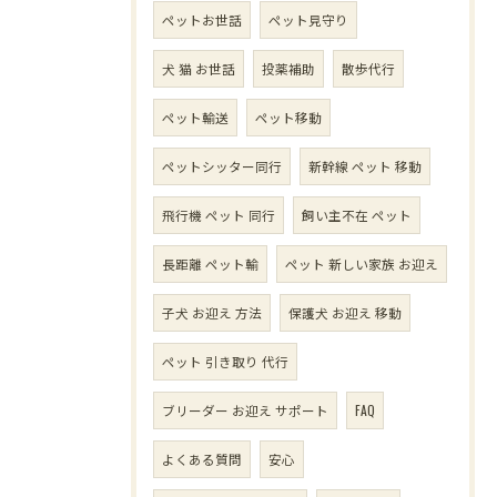
ペットお世話
ペット見守り
犬 猫 お世話
投薬補助
散歩代行
ペット輸送
ペット移動
ペットシッター同行
新幹線 ペット 移動
飛行機 ペット 同行
飼い主不在 ペット
長距離 ペット輸
ペット 新しい家族 お迎え
子犬 お迎え 方法
保護犬 お迎え 移動
ペット 引き取り 代行
ブリーダー お迎え サポート
FAQ
よくある質問
安心