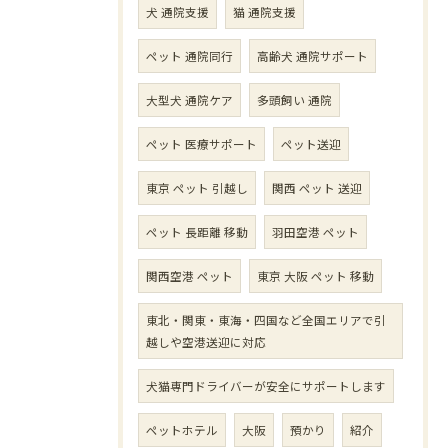
犬 通院支援
猫 通院支援
ペット 通院同行
高齢犬 通院サポート
大型犬 通院ケア
多頭飼い 通院
ペット 医療サポート
ペット送迎
東京 ペット 引越し
関西 ペット 送迎
ペット 長距離 移動
羽田空港 ペット
関西空港 ペット
東京 大阪 ペット 移動
東北・関東・東海・四国など全国エリアで引
越しや空港送迎に対応
犬猫専門ドライバーが安全にサポートします
ペットホテル
大阪
預かり
紹介