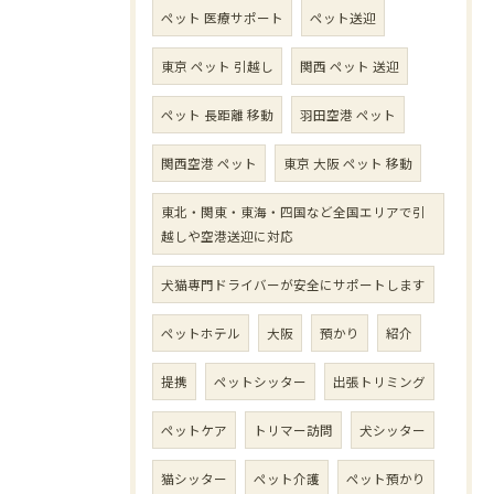
ペット 医療サポート
ペット送迎
東京 ペット 引越し
関西 ペット 送迎
ペット 長距離 移動
羽田空港 ペット
関西空港 ペット
東京 大阪 ペット 移動
東北・関東・東海・四国など全国エリアで引
越しや空港送迎に対応
犬猫専門ドライバーが安全にサポートします
ペットホテル
大阪
預かり
紹介
提携
ペットシッター
出張トリミング
ペットケア
トリマー訪問
犬シッター
猫シッター
ペット介護
ペット預かり