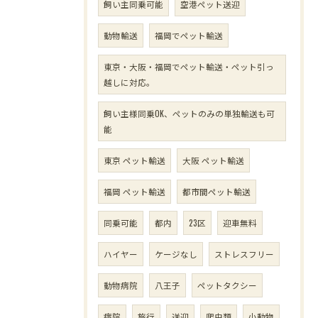
飼い主同乗可能
空港ペット送迎
動物輸送
福岡でペット輸送
東京・大阪・福岡でペット輸送・ペット引っ
越しに対応。
飼い主様同乗OK、ペットのみの単独輸送も可
能
東京 ペット輸送
大阪 ペット輸送
福岡 ペット輸送
都市間ペット輸送
同乗可能
都内
23区
迎車無料
ハイヤー
ケージなし
ストレスフリー
動物病院
八王子
ペットタクシー
病院
旅行
送迎
爬虫類
小動物