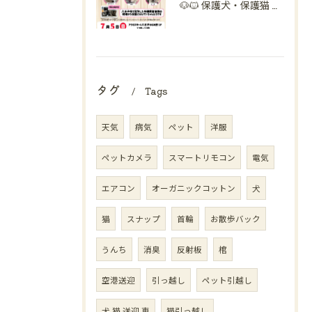
🐶🐱 保護犬・保護猫 譲渡会開催のお知らせ【八王子】 🐾
タグ
Tags
天気
病気
ペット
洋服
ペットカメラ
スマートリモコン
電気
エアコン
オーガニックコットン
犬
猫
スナップ
首輪
お散歩バック
うんち
消臭
反射板
棺
空港送迎
引っ越し
ペット引越し
犬 猫 送迎 車
猫引っ越し