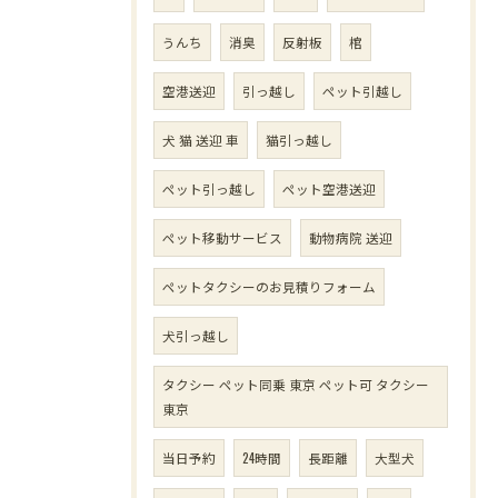
うんち
消臭
反射板
棺
空港送迎
引っ越し
ペット引越し
犬 猫 送迎 車
猫引っ越し
ペット引っ越し
ペット空港送迎
ペット移動サービス
動物病院 送迎
ペットタクシーのお見積りフォーム
犬引っ越し
タクシー ペット同乗 東京 ペット可 タクシー
東京
当日予約
24時間
長距離
大型犬