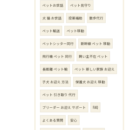
ペットお世話
ペット見守り
犬 猫 お世話
投薬補助
散歩代行
ペット輸送
ペット移動
ペットシッター同行
新幹線 ペット 移動
飛行機 ペット 同行
飼い主不在 ペット
長距離 ペット輸
ペット 新しい家族 お迎え
子犬 お迎え 方法
保護犬 お迎え 移動
ペット 引き取り 代行
ブリーダー お迎え サポート
FAQ
よくある質問
安心