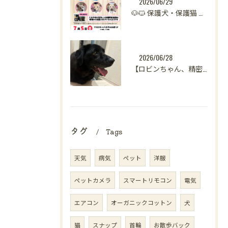
2026/06/29
🐶🐱 保護犬・保護猫 譲渡会開催のお知らせ【八王子】 🐾
2026/06/28
【ロビンちゃん、精密検査へ】🐶🏥
タグ
Tags
天気
病気
ペット
洋服
ペットカメラ
スマートリモコン
電気
エアコン
オーガニックコットン
犬
猫
スナップ
首輪
お散歩バック