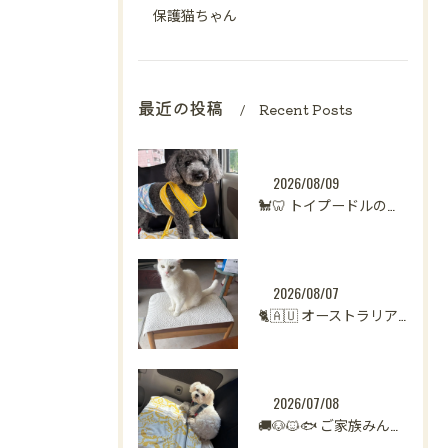
保護猫ちゃん
最近の投稿
Recent Posts
2026/08/09
🐩🦷 トイプードルのくーちゃん、歯科指導へ
2026/08/07
🐈🇦🇺 オーストラリアからシンガポールへ。
2026/07/08
🚚🐶🐱🐟 ご家族みんなで新生活へ。