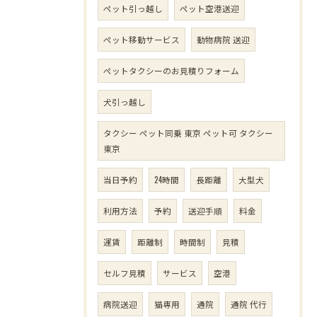
ペット引っ越し
ペット空港送迎
ペット移動サービス
動物病院 送迎
ペットタクシーのお見積りフォーム
犬引っ越し
タクシー ペット同乗 東京 ペット可 タクシー
東京
当日予約
24時間
長距離
大型犬
利用方法
予約
送迎手順
料金
運賃
距離制
時間制
見積
セルフ見積
サービス
空港
病院送迎
猫専用
通院
通院 代行