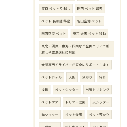
東京 ペット 引越し
関西 ペット 送迎
ペット 長距離 移動
羽田空港 ペット
関西空港 ペット
東京 大阪 ペット 移動
東北・関東・東海・四国など全国エリアで引
越しや空港送迎に対応
犬猫専門ドライバーが安全にサポートします
ペットホテル
大阪
預かり
紹介
提携
ペットシッター
出張トリミング
ペットケア
トリマー訪問
犬シッター
猫シッター
ペット介護
ペット預かり
犬猫ホテル
旅行中ペット
安心ケア