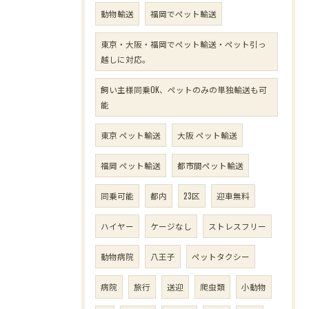
動物輸送
福岡でペット輸送
東京・大阪・福岡でペット輸送・ペット引っ
越しに対応。
飼い主様同乗OK、ペットのみの単独輸送も可
能
東京 ペット輸送
大阪 ペット輸送
福岡 ペット輸送
都市間ペット輸送
同乗可能
都内
23区
迎車無料
ハイヤー
ケージなし
ストレスフリー
動物病院
八王子
ペットタクシー
病院
旅行
送迎
爬虫類
小動物