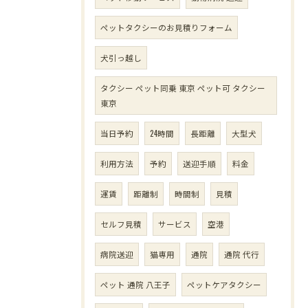
ペットタクシーのお見積りフォーム
犬引っ越し
タクシー ペット同乗 東京 ペット可 タクシー
東京
当日予約
24時間
長距離
大型犬
利用方法
予約
送迎手順
料金
運賃
距離制
時間制
見積
セルフ見積
サービス
空港
病院送迎
猫専用
通院
通院 代行
ペット 通院 八王子
ペットケアタクシー