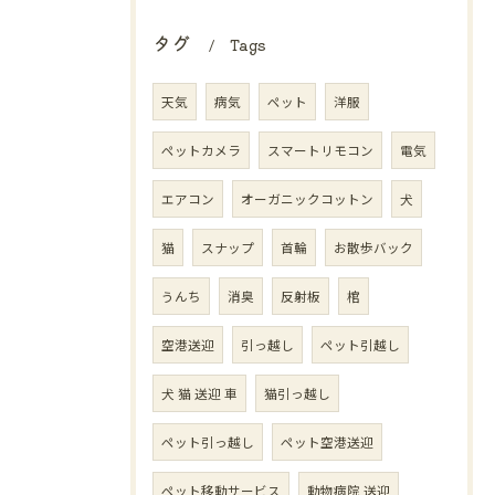
タグ
Tags
天気
病気
ペット
洋服
ペットカメラ
スマートリモコン
電気
エアコン
オーガニックコットン
犬
猫
スナップ
首輪
お散歩バック
うんち
消臭
反射板
棺
空港送迎
引っ越し
ペット引越し
犬 猫 送迎 車
猫引っ越し
ペット引っ越し
ペット空港送迎
ペット移動サービス
動物病院 送迎