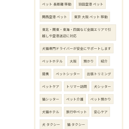
ペット 長距離 移動
羽田空港 ペット
関西空港 ペット
東京 大阪 ペット 移動
東北・関東・東海・四国など全国エリアで引
越しや空港送迎に対応
犬猫専門ドライバーが安全にサポートします
ペットホテル
大阪
預かり
紹介
提携
ペットシッター
出張トリミング
ペットケア
トリマー訪問
犬シッター
猫シッター
ペット介護
ペット預かり
犬猫ホテル
旅行中ペット
安心ケア
犬 タクシー
猫 タクシー