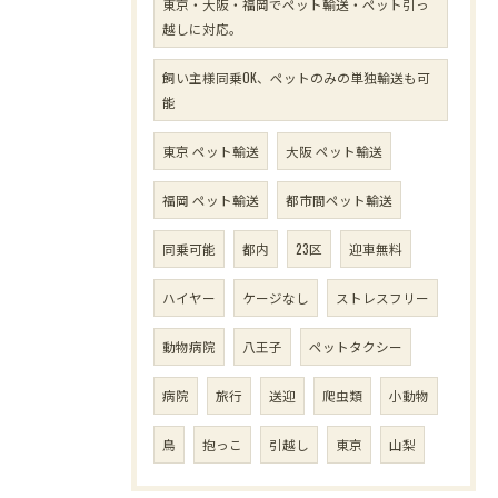
東京・大阪・福岡でペット輸送・ペット引っ
越しに対応。
飼い主様同乗OK、ペットのみの単独輸送も可
能
東京 ペット輸送
大阪 ペット輸送
福岡 ペット輸送
都市間ペット輸送
同乗可能
都内
23区
迎車無料
ハイヤー
ケージなし
ストレスフリー
動物病院
八王子
ペットタクシー
病院
旅行
送迎
爬虫類
小動物
鳥
抱っこ
引越し
東京
山梨