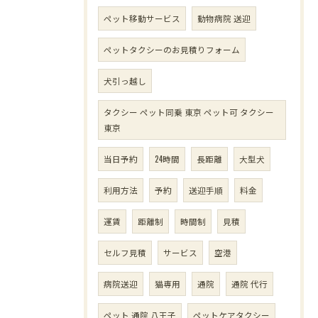
ペット移動サービス
動物病院 送迎
ペットタクシーのお見積りフォーム
犬引っ越し
タクシー ペット同乗 東京 ペット可 タクシー
東京
当日予約
24時間
長距離
大型犬
利用方法
予約
送迎手順
料金
運賃
距離制
時間制
見積
セルフ見積
サービス
空港
病院送迎
猫専用
通院
通院 代行
ペット 通院 八王子
ペットケアタクシー