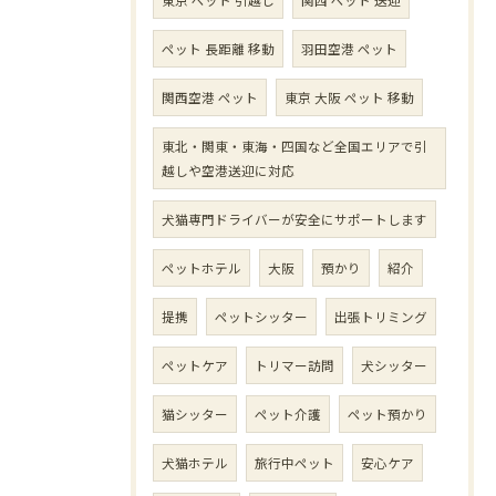
ペット 長距離 移動
羽田空港 ペット
関西空港 ペット
東京 大阪 ペット 移動
東北・関東・東海・四国など全国エリアで引
越しや空港送迎に対応
犬猫専門ドライバーが安全にサポートします
ペットホテル
大阪
預かり
紹介
提携
ペットシッター
出張トリミング
ペットケア
トリマー訪問
犬シッター
猫シッター
ペット介護
ペット預かり
犬猫ホテル
旅行中ペット
安心ケア