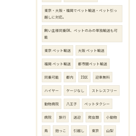
東京・大阪・福岡でペット輸送・ペット引っ
越しに対応。
飼い主様同乗OK、ペットのみの単独輸送も可
能
東京 ペット輸送
大阪 ペット輸送
福岡 ペット輸送
都市間ペット輸送
同乗可能
都内
23区
迎車無料
ハイヤー
ケージなし
ストレスフリー
動物病院
八王子
ペットタクシー
病院
旅行
送迎
爬虫類
小動物
鳥
抱っこ
引越し
東京
山梨