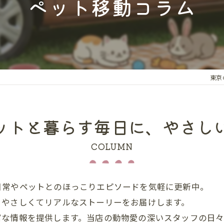
ペット移動コラム
ペット同伴
ドッグラン
ホテル・旅
動物病院同
東京
トリミング
ペットと暮らす毎日に、やさし
新しい家族
COLUMN
日常やペットとのほっこりエピソードを気軽に更新中。
、やさしくてリアルなストーリーをお届けします。
富な情報を提供します。当店の動物愛の深いスタッフの日