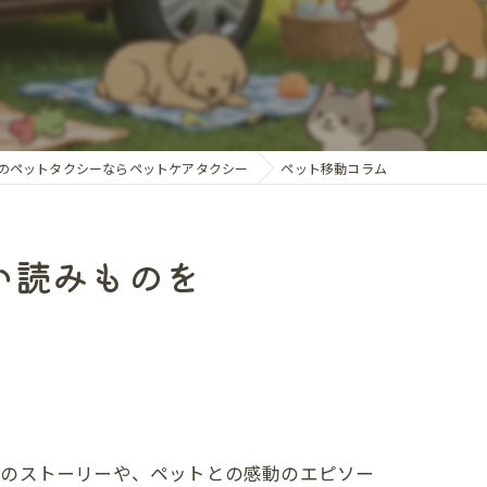
カフェ送迎
送迎
館送迎
行サポート
のペットタクシーならペットケアタクシー
ペット移動コラム
送迎
い読みものを
のお迎え
々のストーリーや、ペットとの感動のエピソー