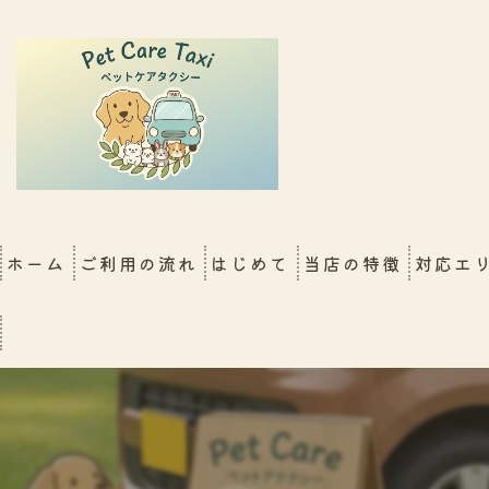
ホーム
ご利用の流れ
はじめて
当店の特徴
対応エ
FAQ
大阪店
シッター同行移動（新幹
犬