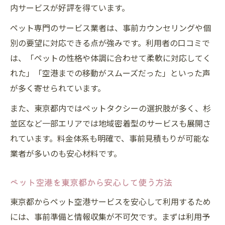
内サービスが好評を得ています。
例
ペット専門のサービス業者は、事前カウンセリングや個
ケージや送迎サービス活用の最新事情
別の要望に対応できる点が強みです。利用者の口コミで
ペット空港で使えるケージ活用の基本ポイ
は、「ペットの性格や体調に合わせて柔軟に対応してく
ント
れた」「空港までの移動がスムーズだった」といった声
ペット空港送迎サービスを便利に使うコツ
が多く寄せられています。
最新のペット空港サービスと送迎活用術
また、東京都内ではペットタクシーの選択肢が多く、杉
ペット空港向けケージ選びのポイント解説
並区など一部エリアでは地域密着型のサービスも展開さ
送迎サービスで快適なペット空港利用を実
れています。料金体系も明確で、事前見積もりが可能な
現
業者が多いのも安心材料です。
ペット空港を東京都から安心して使う方法
東京都からペット空港サービスを安心して利用するため
には、事前準備と情報収集が不可欠です。まずは利用予