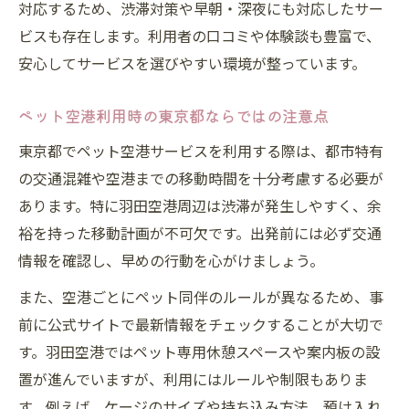
対応するため、渋滞対策や早朝・深夜にも対応したサー
ペットタクシーを利用した空港アクセスの
ビスも存在します。利用者の口コミや体験談も豊富で、
コツ
安心してサービスを選びやすい環境が整っています。
タクシーで愛犬と移動する際のペット空港
活用法
ペット空港利用時の東京都ならではの注意点
ペット空港利用時におすすめのペットタク
東京都でペット空港サービスを利用する際は、都市特有
シー情報
の交通混雑や空港までの移動時間を十分考慮する必要が
ペットタクシーで安心してペット空港へ移
あります。特に羽田空港周辺は渋滞が発生しやすく、余
動する方法
裕を持った移動計画が不可欠です。出発前には必ず交通
羽田利用で気を付けたいペット空港基本情報
情報を確認し、早めの行動を心がけましょう。
羽田利用時のペット空港ルールと注意点ま
また、空港ごとにペット同伴のルールが異なるため、事
とめ
前に公式サイトで最新情報をチェックすることが大切で
ペット空港サービスの羽田での活用ポイン
す。羽田空港ではペット専用休憩スペースや案内板の設
ト
置が進んでいますが、利用にはルールや制限もありま
羽田空港でペット空港利用時に必要な手続
す。例えば、ケージのサイズや持ち込み方法、預け入れ