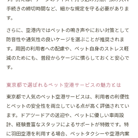
き
手続きの締切時間など、細かな規定を守る必要がありま
す。
ペット空港を羽田で利用する際の安全対策
羽田空港のペット空港サービスで見落とし
さらに、空港内ではペットの鳴き声やにおい対策として
がちな点
防音性や通気性の良いケージを選ぶことが推奨されま
す。周囲の利用者への配慮や、ペット自身のストレス軽
空の旅を快適にする事前準備と工夫
減のためにも、普段からケージに慣らしておくと安心で
ペット空港利用前の愛犬向け事前準備ポイ
す。
ント
空港で快適に過ごすためのペット空港サー
東京都で選ばれるペット空港サービスの魅力とは
ビス活用術
東京都で人気のペット空港サービスは、利用者の利便性
ペット空港サービスで事前に準備すべきこ
とペットの安全性を両立している点が高く評価されてい
と
ます。ドアツードアの送迎や、ペットに優しい車両設
愛犬の空旅を安心にするためのペット空港
計、経験豊富なスタッフによるサポートが特徴です。特
対策
に羽田空港を利用する場合、ペットタクシーや空港内案
ペット空港を快適に使うための工夫と準備