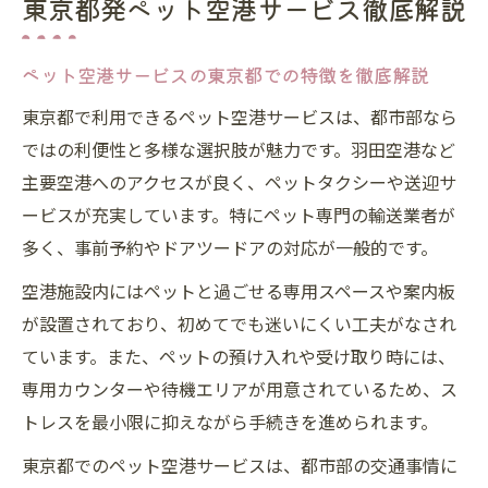
東京都発ペット空港サービス徹底解説
ペット空港を東京都から安心して使う方法
東京都で快適なペット空港移動のコツ
ペット空港サービスの東京都での特徴を徹底解説
愛犬と空港を安心に移動する方法
東京都で利用できるペット空港サービスは、都市部なら
ペット空港サービスで愛犬と安全に移動す
ではの利便性と多様な選択肢が魅力です。羽田空港など
る準備
主要空港へのアクセスが良く、ペットタクシーや送迎サ
愛犬とペット空港を利用する際の不安解消
ービスが充実しています。特にペット専門の輸送業者が
法
多く、事前予約やドアツードアの対応が一般的です。
ペット空港で愛犬を安心して預けるための
空港施設内にはペットと過ごせる専用スペースや案内板
手順
が設置されており、初めてでも迷いにくい工夫がなされ
愛犬との空港移動を快適にするポイント
ています。また、ペットの預け入れや受け取り時には、
ペット空港利用時に愛犬の安全を守る工夫
専用カウンターや待機エリアが用意されているため、ス
ペットタクシーを使った快適な移動術
トレスを最小限に抑えながら手続きを進められます。
ペット空港とペットタクシー併用のメリッ
東京都でのペット空港サービスは、都市部の交通事情に
ト解説