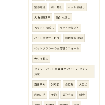
空港送迎
引っ越し
ペット引越し
犬 猫 送迎 車
猫引っ越し
ペット引っ越し
ペット空港送迎
ペット移動サービス
動物病院 送迎
ペットタクシーのお見積りフォーム
犬引っ越し
タクシー ペット同乗 東京 ペット可 タクシー
東京
当日予約
24時間
長距離
大型犬
利用方法
予約
送迎手順
料金
運賃
距離制
時間制
見積