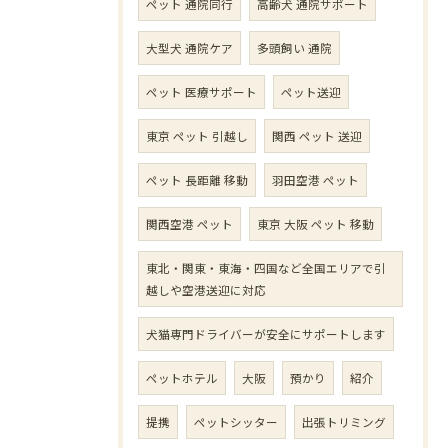
ペット 通院同行
高齢犬 通院サポート
大型犬 通院ケア
多頭飼い 通院
ペット 医療サポート
ペット送迎
東京 ペット 引越し
関西 ペット 送迎
ペット 長距離 移動
羽田空港 ペット
関西空港 ペット
東京 大阪 ペット 移動
東北・関東・東海・四国など全国エリアで引
越しや空港送迎に対応
犬猫専門ドライバーが安全にサポートします
ペットホテル
大阪
預かり
紹介
提携
ペットシッター
出張トリミング