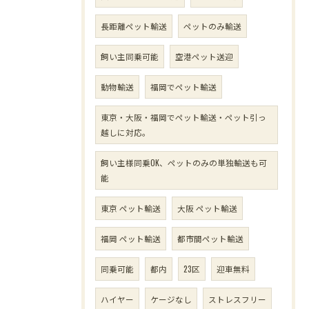
長距離ペット輸送
ペットのみ輸送
飼い主同乗可能
空港ペット送迎
動物輸送
福岡でペット輸送
東京・大阪・福岡でペット輸送・ペット引っ
越しに対応。
飼い主様同乗OK、ペットのみの単独輸送も可
能
東京 ペット輸送
大阪 ペット輸送
福岡 ペット輸送
都市間ペット輸送
同乗可能
都内
23区
迎車無料
ハイヤー
ケージなし
ストレスフリー