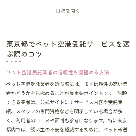
法
東京都で安心できるペット空港対応の基準
ペット空港利用前に確認したい準備ポイン
ト
東京都でペット空港受託サービスを選
ペット空港受託サービスの選び方と比較の
ぶ際のコツ
コツ
ペット空港対応の専門業者を選ぶメリット
ペット空港受託業者の信頼性を見極める方法
ペット空港利用時に気を付けたい東京都のポイ
ペット空港受託業者を選ぶ際には、まず信頼性の高い業
ント
者かどうかを見極めることが最重要ポイントです。信頼
ペット空港利用で東京都特有の注意点を知
できる業者は、公式サイトにてサービス内容や受託実
る
績、スタッフの専門資格などを明示している場合が多
ペット空港受託時の東京都での手続き流れ
く、利用者の口コミや評判も参考になります。特に東京
東京都でペット空港利用時の環境配慮ポイ
都内では、飼い主の不安を軽減するために、ペット輸送
ント