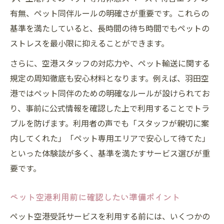
東京都でのペット空港受託必要書類と手順
有無、ペット同伴ルールの明確さが重要です。これらの
ペット空港利用時のトラブル予防策を解説
基準を満たしていると、長時間の待ち時間でもペットの
当日までに準備したいペット空港チェック
ストレスを最小限に抑えることができます。
リスト
さらに、空港スタッフの対応力や、ペット輸送に関する
ペット空港受託サービスの予約時注意点
規定の周知徹底も安心材料となります。例えば、羽田空
海外輸送や旅に役立つペット空港受託東京都の
港ではペット同伴のための明確なルールが設けられてお
知識
り、事前に公式情報を確認した上で利用することでトラ
海外輸送に強いペット空港受託の選び方
ブルを防げます。利用者の声でも「スタッフが親切に案
東京都でペット空港海外対応の要点とは
内してくれた」「ペット専用エリアで安心して待てた」
ペット空港受託で海外引っ越し時の注意点
といった体験談が多く、基準を満たすサービス選びが重
要です。
ペット空港利用で海外輸送をスムーズに進
める方法
ペット空港利用前に確認したい準備ポイント
ペット空港海外代行サービスのメリット解
ペット空港受託サービスを利用する前には、いくつかの
説