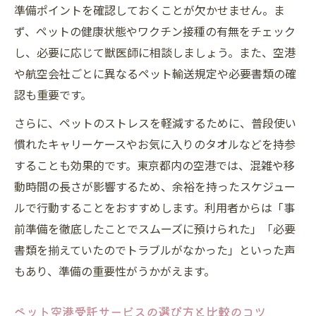
準備ポイントを確認しておくことが欠かせません。ま
初めてでも迷わない東京都のペット空港サービ
ず、ペットの健康状態やワクチン接種の有無をチェック
ス活用術
し、必要に応じて獣医師に相談しましょう。また、空港
ペット空港初利用でも安心できる東京都の
や航空会社ごとに異なるペット輸送規定や必要書類の確
コツ
認も重要です。
東京都のペット空港流れを初心者向けに解
さらに、ペットのストレスを軽減するために、普段使い
説
慣れたキャリーケースやお気に入りのタオルなどを持参
ペット空港受託サービス選びのポイントま
することも効果的です。東京都内の空港では、混雑や移
とめ
動時間の長さが影響するため、余裕を持ったスケジュー
初めてのペット空港利用で注意すべき点
ルで行動することをおすすめします。利用者からは「事
ペット空港受託体験談から学ぶ安心ポイン
前準備を徹底したことでスムーズに預けられた」「必要
ト
書類を揃えていたのでトラブルがなかった」といった声
もあり、準備の重要性がうかがえます。
ペット空港受託サービスの選び方と比較のコツ