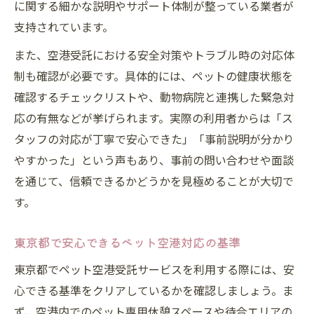
に関する細かな説明やサポート体制が整っている業者が
ペット空港対応施設の利用マナーと注意点
支持されています。
ペット空港受託で東京都に必要な書類と準
また、空港受託における安全対策やトラブル時の対応体
備
制も確認が必要です。具体的には、ペットの健康状態を
愛犬との空港利用を東京都で安心に進める方法
確認するチェックリストや、動物病院と連携した緊急対
ペット空港で愛犬に負担をかけない工夫
応の有無などが挙げられます。実際の利用者からは「ス
東京都のペット空港サービス活用体験談
タッフの対応が丁寧で安心できた」「事前説明が分かり
ペット空港受託で快適に預けるコツを解説
やすかった」という声もあり、事前の問い合わせや面談
を通じて、信頼できるかどうかを見極めることが大切で
空港で愛犬と過ごす際の安心準備リスト
す。
ペット空港スタッフとの円滑なコミュニケ
ーション術
東京都で安心できるペット空港対応の基準
東京都でペット空港受託を依頼する流れと注意
東京都でペット空港受託サービスを利用する際には、安
点
心できる基準をクリアしているかを確認しましょう。ま
ペット空港受託申込から当日までの流れ
ず、空港内でのペット専用休憩スペースや待合エリアの