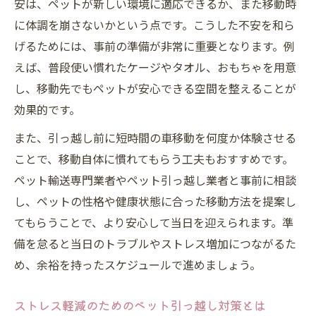
安は、ペットが新しい環境に適応できるか、また移動時
ペット引っ越しに役立つ移動中の快適な工
に体調を崩さないかという点です。こうした不安を和ら
夫
げるためには、事前の準備が非常に重要となります。例
ペット引っ越し時の長距離移動トラブル回
えば、普段使い慣れたケージやタオル、おもちゃを用意
避術
し、移動先でもペットが安心できる空間を整えることが
同乗時も安心なペット引っ越しの注意点
効果的です。
ペット引っ越しで長距離も負担を減らす方
また、引っ越し前に短時間の車移動を何度か体験させる
法
ことで、移動自体に慣れてもらう工夫もおすすめです。
専任アドバイザーが語るペット引っ越しの心得
ペット輸送専門業者やペット引っ越し業者と事前に相談
ペット引っ越しアドバイザーの信頼できる
し、ペットの性格や健康状態に合った移動方法を提案し
助言
てもらうことで、より安心して当日を迎えられます。準
アドバイザーが語るペット引っ越しの極意
備を怠ると当日のトラブルやストレス増加につながるた
失敗しないペット引っ越しの事前準備法
め、余裕を持ったスケジュールで進めましょう。
ペット引っ越しで大切にしたい配慮と工夫
ストレス軽減のためのペット引っ越し対策とは
専門家が推奨するペット引っ越し対応策