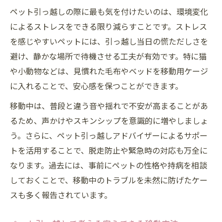
ペット引っ越しの際に最も気を付けたいのは、環境変化
長距離のペット引っ越しに選ぶべき業者とは
によるストレスをできる限り減らすことです。ストレス
長距離ペット引っ越し業者選びの基準とは
を感じやすいペットには、引っ越し当日の慌ただしさを
信頼できるペット引っ越し業者の見極め方
避け、静かな場所で待機させる工夫が有効です。特に猫
ペット引っ越しで人気の専門業者活用法
や小動物などは、見慣れた毛布やベッドを移動用ケージ
ペット引っ越し業者とペット輸送専門業者
に入れることで、安心感を保つことができます。
の違い
移動中は、普段と違う音や揺れで不安が高まることがあ
ペット引っ越し業者の口コミや評判を確認
るため、声かけやスキンシップを意識的に増やしましょ
する理由
う。さらに、ペット引っ越しアドバイザーによるサポー
猫や小動物のペット引っ越し注意点を解説
トを活用することで、脱走防止や緊急時の対応も万全に
猫のペット引っ越しで気をつけたい環境作
なります。過去には、事前にペットの性格や持病を相談
り
しておくことで、移動中のトラブルを未然に防げたケー
小動物のペット引っ越しに必要な安全対策
スも多く報告されています。
ペット引っ越し時の猫や小動物のストレス