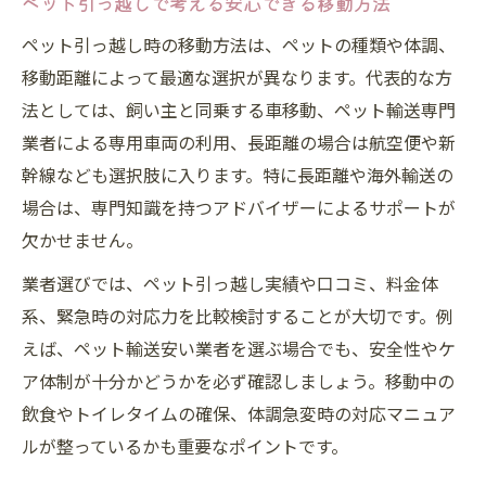
ペット引っ越しで考える安心できる移動方法
管理
猫や小動物のペット引っ越し持ち物リスト
ペット引っ越し時の移動方法は、ペットの種類や体調、
移動距離によって最適な選択が異なります。代表的な方
ペット引っ越しで猫が安心する移動方法
法としては、飼い主と同乗する車移動、ペット輸送専門
適切なペット引っ越し方法を提案する理由
業者による専用車両の利用、長距離の場合は航空便や新
ペット引っ越しで専門家が方法を提案する
幹線なども選択肢に入ります。特に長距離や海外輸送の
意義
場合は、専門知識を持つアドバイザーによるサポートが
適切なペット引っ越しが安全を守る理由
欠かせません。
ペット引っ越し方法選択時に重視すべき点
業者選びでは、ペット引っ越し実績や口コミ、料金体
トラブル回避のためのペット引っ越し方法
系、緊急時の対応力を比較検討することが大切です。例
検討
えば、ペット輸送安い業者を選ぶ場合でも、安全性やケ
ペット引っ越しで家族の安心を守るための
ア体制が十分かどうかを必ず確認しましょう。移動中の
工夫
飲食やトイレタイムの確保、体調急変時の対応マニュア
ルが整っているかも重要なポイントです。