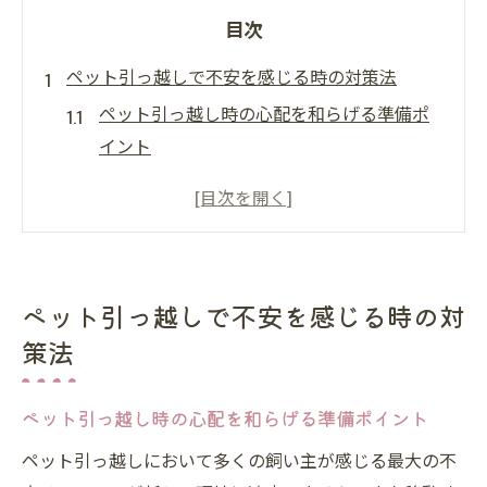
目次
ペット引っ越しで不安を感じる時の対策法
ペット引っ越し時の心配を和らげる準備ポ
イント
ストレス軽減のためのペット引っ越し対策
とは
ペット引っ越しで考える安心できる移動方
法
ペット引っ越しで不安を感じる時の対
不安なペット引っ越しを乗り越える心得
策法
ペット引っ越し時の体調管理と環境作りの
コツ
ペット引っ越し時の心配を和らげる準備ポイント
同乗や長距離移動に強いペット引っ越しの工夫
ペット引っ越しにおいて多くの飼い主が感じる最大の不
長距離ペット引っ越しでの安全な同乗方法