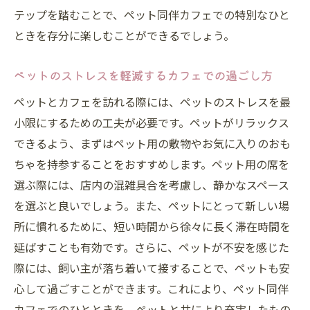
都会の隠れ家カフェを発見するコツ
テップを踏むことで、ペット同伴カフェでの特別なひと
ペットと一緒に楽しむためのカフェ選びの
ときを存分に楽しむことができるでしょう。
ポイント
ペットのストレスを軽減するカフェでの過ごし方
都会の隠れ家カフェがペットと飼い主に与
える安らぎ
ペットとカフェを訪れる際には、ペットのストレスを最
小限にするための工夫が必要です。ペットがリラックス
ペット同伴のための特別なカフェ選び
できるよう、まずはペット用の敷物やお気に入りのおも
隠れ家カフェでのペットとの過ごし方
ちゃを持参することをおすすめします。ペット用の席を
愛するペットと共に訪れたい！都会の喧騒を忘
選ぶ際には、店内の混雑具合を考慮し、静かなスペース
れるカフェ
を選ぶと良いでしょう。また、ペットにとって新しい場
都会の喧騒を忘れられるカフェの魅力
所に慣れるために、短い時間から徐々に長く滞在時間を
ペットと訪れる価値のある静かなカフェ
延ばすことも有効です。さらに、ペットが不安を感じた
ペットがリラックスできるカフェの選び方
際には、飼い主が落ち着いて接することで、ペットも安
ペットと一緒に訪れるカフェの特別な空間
心して過ごすことができます。これにより、ペット同伴
都会のペット同伴カフェでの静かな時間
カフェでのひとときを、ペットと共により充実したもの