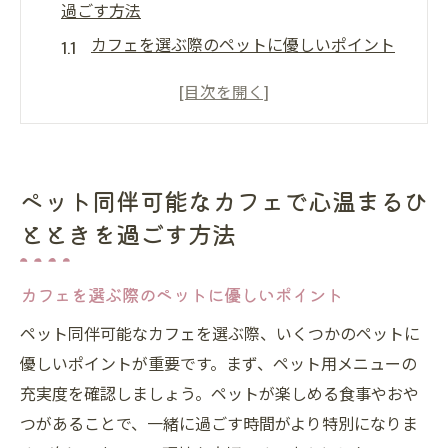
過ごす方法
カフェを選ぶ際のペットに優しいポイント
ペットと共に楽しむおすすめメニュー
初めてのペット同伴カフェ体験を成功させ
るには
ペットのストレスを軽減するカフェでの過
ペット同伴可能なカフェで心温まるひ
ごし方
とときを過ごす方法
ペット同伴カフェでのマナーとルール
ペットのための特別なサービスを提供する
カフェを選ぶ際のペットに優しいポイント
カフェ
ペット同伴可能なカフェを選ぶ際、いくつかのペットに
都会のオアシス！ペット同伴OKの隠れ家カフェ
優しいポイントが重要です。まず、ペット用メニューの
が人気
充実度を確認しましょう。ペットが楽しめる食事やおや
人気の秘密！都会の隠れ家カフェの魅力
つがあることで、一緒に過ごす時間がより特別になりま
ペット同伴OKなカフェの探し方