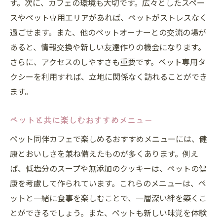
す。次に、カフェの環境も大切です。広々としたスペー
都会の喧騒を忘れられるカフェの特徴
スやペット専用エリアがあれば、ペットがストレスなく
ペットと楽しむ都会のオアシスの見つけ方
過ごせます。また、他のペットオーナーとの交流の場が
ペットオーナーが愛する都会の隠れ家カフ
あると、情報交換や新しい友達作りの機会になります。
ェ
さらに、アクセスのしやすさも重要です。ペット専用タ
ペット同伴で訪れるべきカフェの選定基準
クシーを利用すれば、立地に関係なく訪れることができ
ます。
ペットオーナー必見！都内で見つけたペット同
伴カフェの魅力
ペットと共に楽しむおすすめメニュー
都内のペット同伴カフェの最新トレンド
ペット同伴カフェで楽しめるおすすめメニューには、健
人気カフェのペット用メニューをチェック
康とおいしさを兼ね備えたものが多くあります。例え
ペット同伴で行く都内カフェのおすすめエ
ば、低塩分のスープや無添加のクッキーは、ペットの健
リア
康を考慮して作られています。これらのメニューは、ペ
ペットとゆったり過ごせる都内のカフェス
ットと一緒に食事を楽しむことで、一層深い絆を築くこ
ポット
とができるでしょう。また、ペットも新しい味覚を体験