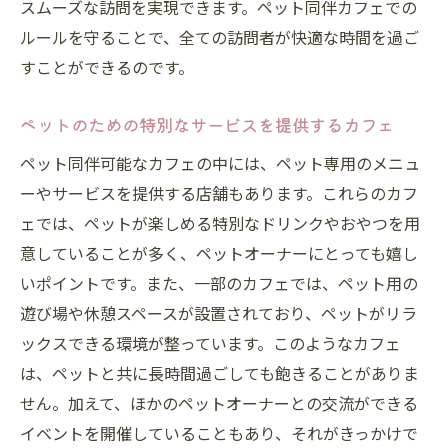
スムーズな訪問を実現できます。ペット同伴カフェでの
カフェでのペットのための快適な環境作り
ルールを守ることで、全ての訪問者が快適な時間を過ご
ペット同伴カフェでのおすすめの過ごし方
すことができるのです。
ペットと一緒に楽しむカフェ時間の工夫
ペットと共に心地よいカフェタイムを過ご
ペットのための特別なサービスを提供するカフェ
す秘訣
ペット同伴可能なカフェの中には、ペット専用のメニュ
ペットとカフェでの充実したひとときを過
ーやサービスを提供する店舗もあります。これらのカフ
ごす方法
ェでは、ペットが楽しめる特別なドリンクやおやつを用
意していることが多く、ペットオーナーにとっても嬉し
いポイントです。また、一部のカフェでは、ペット用の
遊び場や休憩スペースが設置されており、ペットがリラ
ックスできる環境が整っています。このようなカフェ
は、ペットと共に長時間過ごしても飽きることがありま
せん。加えて、ほかのペットオーナーとの交流ができる
イベントを開催していることもあり、それがきっかけで