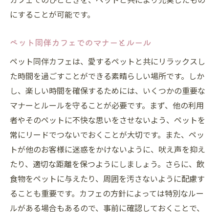
にすることが可能です。
喧騒を忘れる都会のカフェでの癒しの時間
ペット同伴カフェで実現する新たな出会いと交
ペット同伴カフェでのマナーとルール
流
ペット同伴カフェは、愛するペットと共にリラックスし
ペットオーナー同士の交流を楽しむカフェ
た時間を過ごすことができる素晴らしい場所です。しか
カフェでの新たな出会いとペットの社交性
し、楽しい時間を確保するためには、いくつかの重要な
ペット同伴カフェでの友人作りのコツ
マナーとルールを守ることが必要です。まず、他の利用
ペット同伴カフェがもたらすコミュニティ
者やそのペットに不快な思いをさせないよう、ペットを
ペットを通じた人との新しい繋がり
常にリードでつないでおくことが大切です。また、ペッ
カフェでの交流がペットにもたらす変化
トが他のお客様に迷惑をかけないように、吠え声を抑え
ペットと一緒に過ごす心地よいカフェタイムの
たり、適切な距離を保つようにしましょう。さらに、飲
すすめ
食物をペットに与えたり、周囲を汚さないように配慮す
ることも重要です。カフェの方針によっては特別なルー
ペットとカフェでのリラックス時間を楽し
ルがある場合もあるので、事前に確認しておくことで、
む