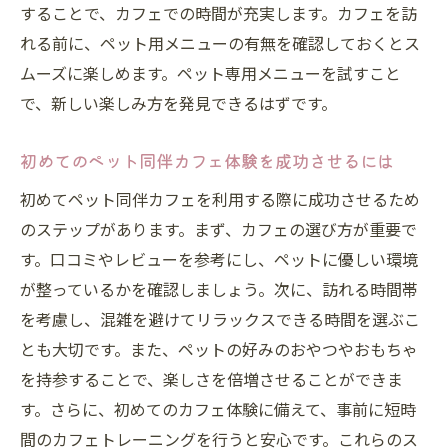
ペット同伴カフェでの素晴らしい体験談
することで、カフェでの時間が充実します。カフェを訪
都内で特に人気のペット同伴カフェ
れる前に、ペット用メニューの有無を確認しておくとス
ペット同伴で行けるカフェでのリラックス体験
ムーズに楽しめます。ペット専用メニューを試すこと
をシェアしよう
で、新しい楽しみ方を発見できるはずです。
カフェでの心地よいひとときをペットと共
初めてのペット同伴カフェ体験を成功させるには
有
ペット同伴カフェでの特別な思い出作り
初めてペット同伴カフェを利用する際に成功させるため
のステップがあります。まず、カフェの選び方が重要で
ペットと訪れるカフェでのリラックス方法
す。口コミやレビューを参考にし、ペットに優しい環境
ペット同伴で楽しむカフェの楽しみ方
が整っているかを確認しましょう。次に、訪れる時間帯
友人や家族とペット同伴カフェを楽しむ
を考慮し、混雑を避けてリラックスできる時間を選ぶこ
ペット同伴カフェでの体験をSNSで広めよう
とも大切です。また、ペットの好みのおやつやおもちゃ
ペットと一緒に楽しむ都会の隠れ家カフェの選
を持参することで、楽しさを倍増させることができま
び方
す。さらに、初めてのカフェ体験に備えて、事前に短時
ペットのための安全なカフェを選ぶ基準
間のカフェトレーニングを行うと安心です。これらのス