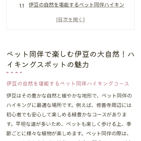
伊豆の自然を堪能するペット同伴ハイキン
グコース
四季折々の風景を楽しむ伊豆のおすすめル
ート
愛犬と行く！海と山の絶景スポット
ペット同伴で楽しむ伊豆の大自然！ハ
ペットと一緒に自然観察を楽しむポイント
イキングスポットの魅力
安全に楽しむためのハイキング準備ガイド
ハイキング後のペットケアとリフレッシュ
伊豆の自然を堪能するペット同伴ハイキングコース
方法
伊豆はその豊かな自然と緩やかな地形で、ペット同伴の
愛犬と共に伊豆を満喫！おすすめの観光名所
ハイキングに最適な場所です。例えば、修善寺周辺には
ペット同伴OKの人気観光スポットを巡る旅
初心者でも安心して楽しめる緑豊かなコースがありま
歴史と文化を楽しむ愛犬との散策
す。平坦な道が多いため、ペットも楽しく歩ける上、季
ペットと訪れたい伊豆の美術館と博物館
節ごとに様々な植物が楽しめます。ペット同伴の際は、
季節限定イベントで愛犬と特別なひととき