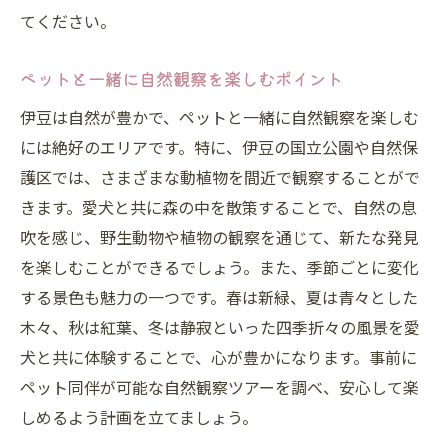
てください。
愛犬の社会性を育むドッグランの使い方
ペットと共に伊豆の歴史を感じるおすすめの観
ペットと一緒に自然観察を楽しむポイント
光ルート
伊豆は自然が豊かで、ペットと一緒に自然観察を楽しむ
愛犬と歩く伊豆の史跡巡り
には絶好のエリアです。特に、伊豆の国立公園や自然保
古都の風情を感じる街歩き
護区では、さまざまな動植物を間近で観察することがで
歴史的建築物を楽しむ散策コース
きます。愛犬と共に森の中を散策することで、自然の息
文化遺産をペットと共に学ぶ旅
吹を感じ、野生動物や植物の観察を通じて、新たな発見
地元ガイドが案内する特別ルート
を楽しむことができるでしょう。また、季節ごとに変化
する景色も魅力の一つです。春は新緑、夏は青々とした
歴史と自然が融合するスポット
木々、秋は紅葉、冬は静寂といった四季折々の風景を愛
伊豆でペット同伴の旅行を計画！注意すべきポ
犬と共に体験することで、心が豊かになります。事前に
イントとは
ペット同伴が可能な自然観察ツアーを調べ、安心して楽
ペットとの旅行計画の基本ステップ
しめるよう計画を立てましょう。
移動中のペットストレス対策