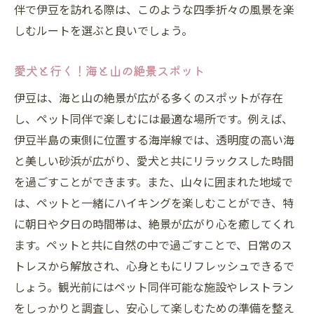
伊豆でペットと一緒に泊まれる宿泊施設特集
伴で伊豆を訪れる際は、このような四季折々の風景を楽
ペットフレンドリーな宿泊施設の選び方
しむルートを選ぶと良いでしょう。
愛犬も満足！おすすめのペット同伴宿
愛犬と行く！海と山の絶景スポット
宿泊先でのペットのための特別サービス
伊豆は、海と山の絶景が広がる多くのスポットが存在
ペットと一緒に泊まれる伝統的な旅館の魅
し、ペット同伴で楽しむには最適な場所です。例えば、
力
伊豆半島の東側に位置する海岸線では、透明度の高い海
リゾートホテルで贅沢ステイを楽しむ
と美しい砂浜が広がり、愛犬と共にリラックスした時間
ペットと過ごすキャンピング体験
を過ごすことができます。また、山々に囲まれた地域で
ペット同伴で訪れる伊豆のドッグランベスト5
は、ペットと一緒にハイキングを楽しむことができ、特
広々としたスペースで愛犬と遊べる場所
に朝日や夕日の時間帯は、絶景が広がり心を癒してくれ
犬種別に楽しめるドッグランの紹介
ます。ペットと共に自然の中で過ごすことで、日常のス
自然がいっぱい！森の中のドッグラン
トレスから解放され、心身ともにリフレッシュできるで
しょう。観光前にはペット同伴可能な施設やレストラン
利用者の声から選ばれた人気スポット
をしっかりと調査し、安心して楽しむための準備を整え
ドッグランでのルールとマナーガイド