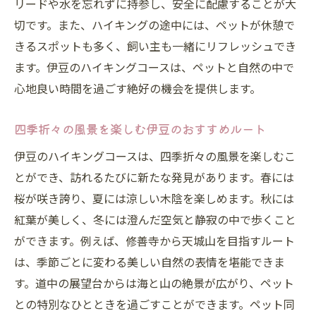
リードや水を忘れずに持参し、安全に配慮することが大
を
切です。また、ハイキングの途中には、ペットが休憩で
ペットと一緒に楽しむ伊豆の自然公園
きるスポットも多く、飼い主も一緒にリフレッシュでき
地元グルメも楽しめるペット対応レストラ
ます。伊豆のハイキングコースは、ペットと自然の中で
ン
心地良い時間を過ごす絶好の機会を提供します。
ペット同伴の旅で心癒される伊豆のリラックス
四季折々の風景を楽しむ伊豆のおすすめルート
スポット
伊豆のハイキングコースは、四季折々の風景を楽しむこ
愛犬と楽しむ伊豆の温泉街
とができ、訪れるたびに新たな発見があります。春には
静寂を楽しむ森の中のリトリート
桜が咲き誇り、夏には涼しい木陰を楽しめます。秋には
癒しの時間を共有するペットマッサージ
紅葉が美しく、冬には澄んだ空気と静寂の中で歩くこと
ペットもくつろげるカフェとティールーム
ができます。例えば、修善寺から天城山を目指すルート
リラクゼーションスポットでのんびり過ご
は、季節ごとに変わる美しい自然の表情を堪能できま
す方法
す。道中の展望台からは海と山の絶景が広がり、ペット
ペットと一緒に楽しむオーガニック体験
との特別なひとときを過ごすことができます。ペット同