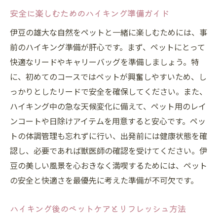
旅行先でのペットの健康管理法
安全に楽しむためのハイキング準備ガイド
宿泊先でのルールと配慮すべきこと
伊豆の雄大な自然をペットと一緒に楽しむためには、事
地元の法律とペット同伴のマナー
前のハイキング準備が肝心です。まず、ペットにとって
旅行の安全を確保するための事前準備
快適なリードやキャリーバッグを準備しましょう。特
ペット同伴の伊豆旅行で忘れられない思い出を
に、初めてのコースではペットが興奮しやすいため、し
作ろう！
っかりとしたリードで安全を確保してください。また、
ハイキング中の急な天候変化に備えて、ペット用のレイ
愛犬と一緒に写真スポットで記念撮影
ンコートや日除けアイテムを用意すると安心です。ペッ
思い出を形にする旅行中のアクティビティ
トの体調管理も忘れずに行い、出発前には健康状態を確
ペットと共に書く旅の思い出日記
認し、必要であれば獣医師の確認を受けてください。伊
旅行中に訪れたい特別なイベント
豆の美しい風景を心おきなく満喫するためには、ペット
ペット専用の旅グッズで楽しい旅行を
の安全と快適さを最優先に考えた準備が不可欠です。
帰宅後のペットとの思い出の振り返り
ハイキング後のペットケアとリフレッシュ方法