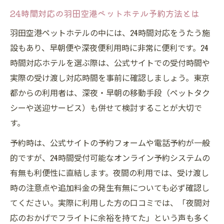
空室確保に強い羽田空港ペットホテル活用法
24時間対応の羽田空港ペットホテル予約方法とは
羽田空港ペットホテルで空室を確保するコ
羽田空港ペットホテルの中には、24時間対応をうたう施
ツ
設もあり、早朝便や深夜便利用時に非常に便利です。24
早めの予約で羽田空港ペットホテルの空室
時間対応ホテルを選ぶ際は、公式サイトでの受付時間や
を押さえる方法
実際の受け渡し対応時間を事前に確認しましょう。東京
第2ターミナル店の空室事情と羽田空港ペッ
都からの利用者は、深夜・早朝の移動手段（ペットタク
トホテル対策
シーや送迎サービス）も併せて検討することが大切で
繁忙期も安心の羽田空港ペットホテル空室
す。
確認術
予約時は、公式サイトの予約フォームや電話予約が一般
口コミから学ぶ羽田空港ペットホテル空室
的ですが、24時間受付可能なオンライン予約システムの
確保体験談
有無も利便性に直結します。夜間の利用では、受け渡し
受け渡し条件や対応時間も徹底ガイド
時の注意点や追加料金の発生有無についても必ず確認し
てください。実際に利用した方の口コミでは、「夜間対
羽田空港ペットホテル受け渡し条件の基本
応のおかげでフライトに余裕を持てた」という声も多く
ポイント