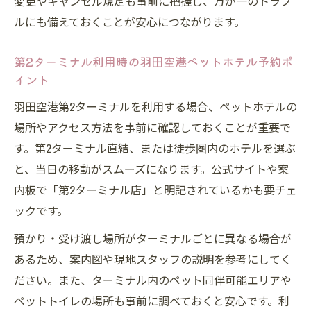
変更やキャンセル規定も事前に把握し、万が一のトラブ
実際を知る
ルにも備えておくことが安心につながります。
第2ターミナル店の評判と羽田空港ペットホ
テル選択基準
第2ターミナル利用時の羽田空港ペットホテル予約ポ
イント
24時間利用可否も重要な羽田空港ペットホ
テル選び
羽田空港第2ターミナルを利用する場合、ペットホテルの
場所やアクセス方法を事前に確認しておくことが重要で
一時預かりも安心な予約時のポイント
す。第2ターミナル直結、または徒歩圏内のホテルを選ぶ
羽田空港ペット一時預かり予約の重要ポイ
と、当日の移動がスムーズになります。公式サイトや案
ント
内板で「第2ターミナル店」と明記されているかも要チェ
羽田空港ペットホテルで安心できる一時預
ックです。
かり活用法
預かり・受け渡し場所がターミナルごとに異なる場合が
口コミでも人気の羽田空港ペットホテル一
あるため、案内図や現地スタッフの説明を参考にしてく
時預かりガイド
ださい。また、ターミナル内のペット同伴可能エリアや
第2ターミナルの羽田空港ペットホテル一時
ペットトイレの場所も事前に調べておくと安心です。利
預かり事情