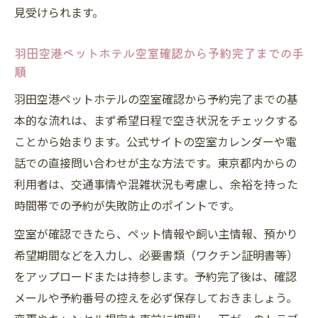
見受けられます。
羽田空港ペットホテルの対応時間と深夜利
用ルール
羽田空港ペットホテル空室確認から予約完了までの手
駐車場からのアクセスと羽田空港ペットホ
順
テル利用法
羽田空港ペットホテルの空室確認から予約完了までの基
羽田空港ペットホテル第2ターミナル店の受
本的な流れは、まず希望日程で空き状況をチェックする
付時間
ことから始まります。公式サイトの空室カレンダーや電
評判で分かる羽田空港ペットホテル受け渡
話での直接問い合わせが主な方法です。東京都内からの
し体験
利用者は、交通事情や混雑状況も考慮し、余裕を持った
評判や駐車場情報を押さえた選び方
時間帯での予約が失敗防止のポイントです。
羽田空港ペットホテルの評判を徹底比較す
空室が確認できたら、ペット情報や飼い主情報、預かり
る方法
希望期間などを入力し、必要書類（ワクチン証明書等）
駐車場情報もチェックした羽田空港ペット
をアップロードまたは持参します。予約完了後は、確認
ホテルの選び方
メールや予約番号の控えを必ず保存しておきましょう。
ブログや口コミで羽田空港ペットホテルの