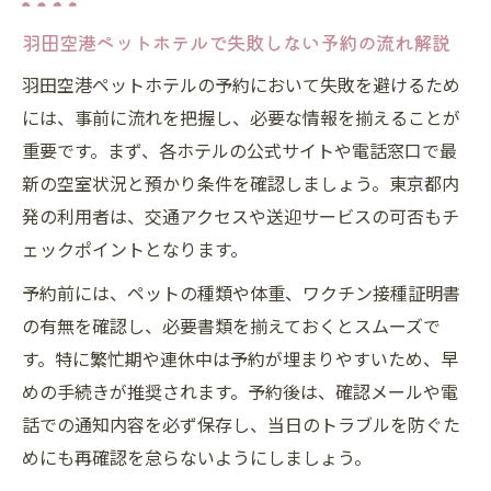
ル予約ポイント
羽田空港ペットホテルで失敗しない予約の流れ解説
公式ブログも活用した羽田空港ペットホテ
羽田空港ペットホテルの予約において失敗を避けるため
ル予約のコツ
には、事前に流れを把握し、必要な情報を揃えることが
東京都出発者が安心する事前準備の秘訣
重要です。まず、各ホテルの公式サイトや電話窓口で最
羽田空港ペットホテル利用前の東京都発事
新の空室状況と預かり条件を確認しましょう。東京都内
前準備
発の利用者は、交通アクセスや送迎サービスの可否もチ
羽田空港ペットホテルで必要な持ち物と準
ェックポイントとなります。
備リスト
予約前には、ペットの種類や体重、ワクチン接種証明書
駐車場情報も押さえる羽田空港ペットホテ
の有無を確認し、必要書類を揃えておくとスムーズで
ルの使い方
す。特に繁忙期や連休中は予約が埋まりやすいため、早
評判を事前に調べて安心する羽田空港ペッ
めの手続きが推奨されます。予約後は、確認メールや電
トホテル
話での通知内容を必ず保存し、当日のトラブルを防ぐた
ブログや口コミ活用で羽田空港ペットホテ
めにも再確認を怠らないようにしましょう。
ルを比較