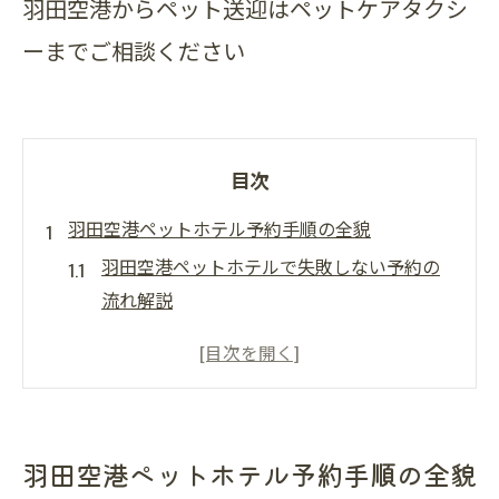
羽田空港からペット送迎はペットケアタクシ
ーまでご相談ください
目次
羽田空港ペットホテル予約手順の全貌
羽田空港ペットホテルで失敗しない予約の
流れ解説
24時間対応の羽田空港ペットホテル予約方
法とは
羽田空港ペットホテル空室確認から予約完
了までの手順
羽田空港ペットホテル予約手順の全貌
第2ターミナル利用時の羽田空港ペットホテ