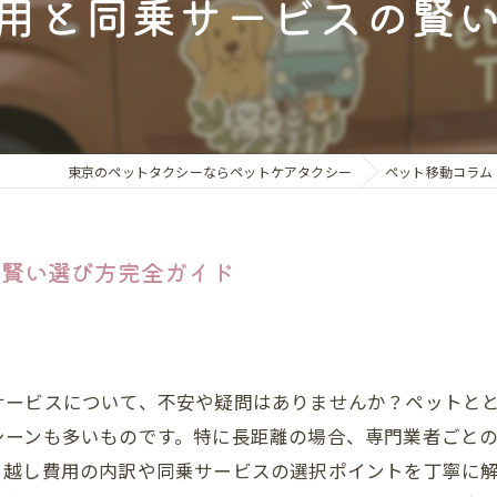
用と同乗サービスの賢
ペット同伴
ドッグラン
ホテル・旅
動物病院同
東京のペットタクシーならペットケアタクシー
ペット移動コラム
トリミング
の賢い選び方完全ガイド
新しい家族
サービスについて、不安や疑問はありませんか？ペットと
シーンも多いものです。特に長距離の場合、専門業者ごと
っ越し費用の内訳や同乗サービスの選択ポイントを丁寧に