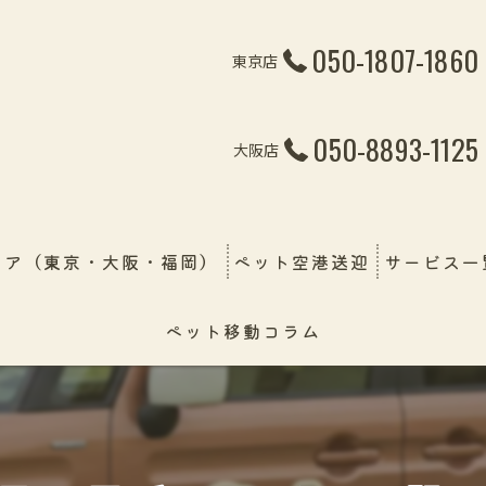
050-1807-1860
東京店
050-8893-1125
大阪店
リア（東京・大阪・福岡）
ペット空港送迎
サービス一
ペット移動コラム
ペット引越
線・飛行機・フェリー）
ペット輸送
幼稚園＆保