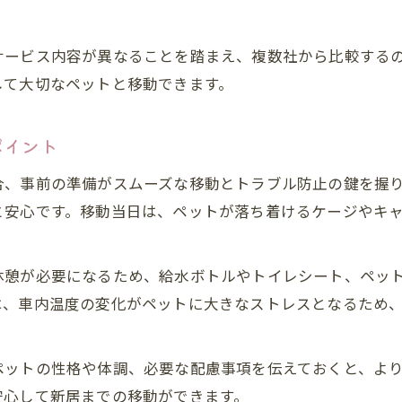
費用相場を知り同乗プランを検討するコツ
ペット引っ越し費用相場と同乗プラン比較術
サービス内容が異なることを踏まえ、複数社から比較する
して大切なペットと移動できます。
同乗可能なプランで費用の目安を把握しよう
費用相場と同乗条件のバランスを考えた選択
ポイント
ペット引っ越し時の見積もりと同乗プラン選び
同乗プランを賢く比較し費用を抑える方法
合、事前の準備がスムーズな移動とトラブル防止の鍵を握
と安心です。移動当日は、ペットが落ち着けるケージやキ
同乗できるペット引っ越しサービスの特徴解説
ペット引っ越し同乗サービスの主な特徴まとめ
同乗できる引っ越しサービスの選び方のコツ
休憩が必要になるため、給水ボトルやトイレシート、ペッ
は、車内温度の変化がペットに大きなストレスとなるため
ペット引っ越し同乗プランのメリット徹底解説
同乗可能サービスでペットの安心が広がる理由
ペットの性格や体調、必要な配慮事項を伝えておくと、よ
ペット引っ越し同乗対応業者の強みとは
安心して新居までの移動ができます。