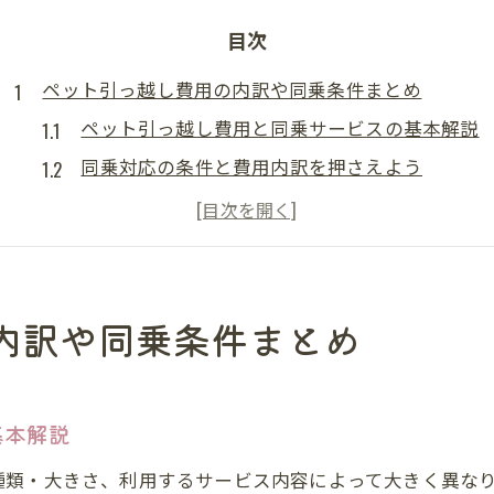
目次
ペット引っ越し費用の内訳や同乗条件まとめ
ペット引っ越し費用と同乗サービスの基本解説
同乗対応の条件と費用内訳を押さえよう
ペット引っ越し時に必要な同乗準備のポイント
同乗可能なペットと条件を事前に確認しよう
費用相場と同乗可否で選ぶ業者の特徴
ペットと安全に移動するための同乗対応比較
内訳や同乗条件まとめ
ペット引っ越しの同乗対応を徹底比較
同乗サービスの違いが安全性に与える影響
基本解説
ペット引っ越しで求められる同乗基準の確認
同乗可能なペットと安全対策のポイント
種類・大きさ、利用するサービス内容によって大きく異な