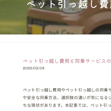
ペット引っ越し費
猫
大型犬
24時間
長距離
ペット引っ越し費用と同乗サービス
2026/03/08
ペット引っ越し費用やペット引っ越しの同乗
や安全な同乗方法、選択肢の違いが気になる
ちな現状があります。本記事では、ペット引