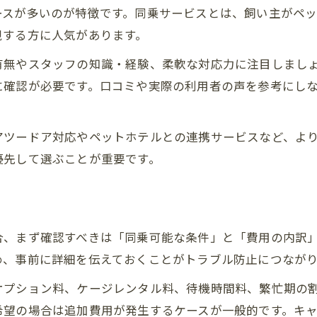
ースが多いのが特徴です。同乗サービスとは、飼い主がペ
各業者の同乗サービス比較で見極めるコツ
視する方に人気があります。
長距離引越しなら費用と同乗の両立が鍵に
長距離ペット引っ越しと同乗サービスの選び方
有無やスタッフの知識・経験、柔軟な対応力に注目しまし
に確認が必要です。口コミや実際の利用者の声を参考にし
費用と同乗対応が両立できる業者の特徴とは
ペット引っ越しで長距離同乗時の注意点
アツードア対応やペットホテルとの連携サービスなど、よ
同乗サービス利用時の費用抑制のコツ紹介
優先して選ぶことが重要です。
長距離移動時は費用と同乗条件に要注意
ペット同乗サービスの注意点と賢い選び方
う
ペット引っ越し同乗サービス利用時の注意点
同乗サービスを選ぶ際に見逃せないポイント
合、まず確認すべきは「同乗可能な条件」と「費用の内訳
め、事前に詳細を伝えておくことがトラブル防止につなが
ペット引っ越し時に同乗条件を比較するコツ
同乗サービス選びで後悔しないための基準
オプション料、ケージレンタル料、待機時間料、繁忙期の
希望の場合は追加費用が発生するケースが一般的です。キ
費用だけでなく同乗サポート内容も要確認