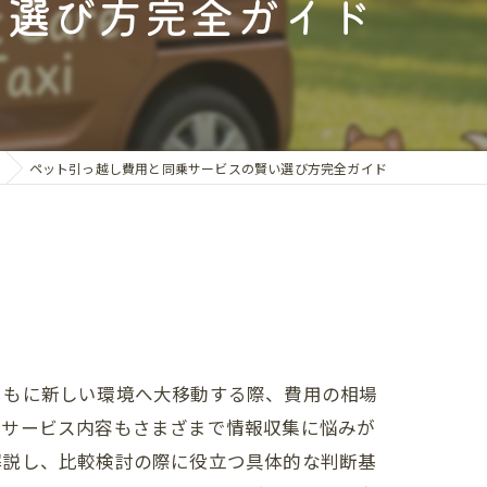
い選び方完全ガイド
カフェ送迎
送迎
館送迎
行サポート
ペット引っ越し費用と同乗サービスの賢い選び方完全ガイド
送迎
のお迎え
ともに新しい環境へ大移動する際、費用の相場
のサービス内容もさまざまで情報収集に悩みが
解説し、比較検討の際に役立つ具体的な判断基