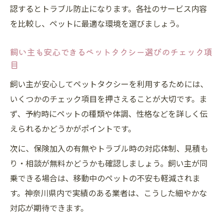
タクシーでペットを運ぶ際の注意点とマナ
認するとトラブル防止になります。各社のサービス内容
ー
を比較し、ペットに最適な環境を選びましょう。
ペットタクシーの快適な利用環境を整える
飼い主も安心できるペットタクシー選びのチェック項
工夫
目
快適送迎を実現する神奈川のペットタクシー事
飼い主が安心してペットタクシーを利用するためには、
情
いくつかのチェック項目を押さえることが大切です。ま
神奈川でペットタクシーサービスが選ばれ
ず、予約時にペットの種類や体調、性格などを詳しく伝
る理由
えられるかどうかがポイントです。
ペットタクシー対応エリアと送迎体制を徹
次に、保険加入の有無やトラブル時の対応体制、見積も
底解説
り・相談が無料かどうかも確認しましょう。飼い主が同
ペットタクシーなら大型犬や多頭飼いも安
乗できる場合は、移動中のペットの不安も軽減されま
心対応
す。神奈川県内で実績のある業者は、こうした細やかな
神奈川のペットタクシーサービスの特徴と
対応が期待できます。
傾向