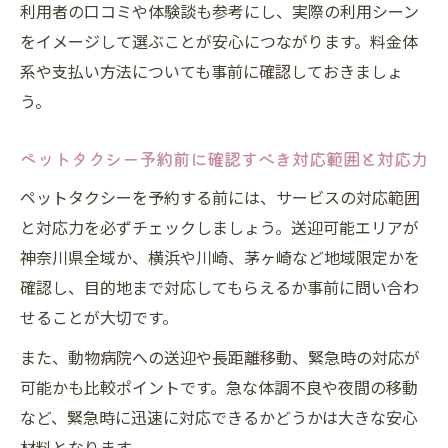
利用者の口コミや体験談も参考にし、実際の利用シーン
ペットタクシーと通常タクシーの対応範囲
をイメージして選ぶことが安心につながります。料金体
の違い
系や支払い方法についても事前に確認しておきましょ
引越しや旅行に強いペットタクシー活用法
う。
ペットタクシーで引越しや旅行を快適にサ
ポート
ペットタクシー予約前に確認すべき対応範囲と対応力
ペットタクシー活用で長距離移動も安心の
ペットタクシーを予約する前には、サービスの対応範囲
理由
と対応力を必ずチェックしましょう。送迎可能エリアが
ペットタクシーで家族旅行時のペット同伴
神奈川県全域か、横浜や川崎、茅ヶ崎など地域限定かを
を実現
確認し、目的地まで対応してもらえるか事前に問い合わ
大型犬や複数頭でも利用しやすいペットタ
せることが大切です。
クシー
また、動物病院への送迎や長距離移動、緊急時の対応が
ペットタクシーを使った空港送迎のポイン
可能かも比較ポイントです。急な体調不良や夜間の移動
ト
など、緊急時に迅速に対応できるかどうかは大きな安心
材料となります。