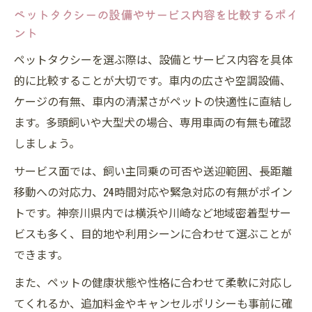
ポイント
ペットタクシーの設備やサービス内容を比較するポイ
ペットタクシーで緊急時の迅速対応が可能
ント
な理由
ペットタクシーを選ぶ際は、設備とサービス内容を具体
深夜や早朝も頼れるペットタクシーの活用
的に比較することが大切です。車内の広さや空調設備、
方法
ケージの有無、車内の清潔さがペットの快適性に直結し
ペットタクシーで急な移動もスムーズに実
ます。多頭飼いや大型犬の場合、専用車両の有無も確認
現
しましょう。
信頼できるペットタクシー利用時の注意点
サービス面では、飼い主同乗の可否や送迎範囲、長距離
ペットタクシー利用時に確認するべき注意
移動への対応力、24時間対応や緊急対応の有無がポイン
事項まとめ
トです。神奈川県内では横浜や川崎など地域密着型サー
ペットタクシーの追加料金やキャンセル規
ビスも多く、目的地や利用シーンに合わせて選ぶことが
定の確認方法
できます。
ペットタクシーを安全に利用するための事
また、ペットの健康状態や性格に合わせて柔軟に対応し
前相談ポイント
てくれるか、追加料金やキャンセルポリシーも事前に確