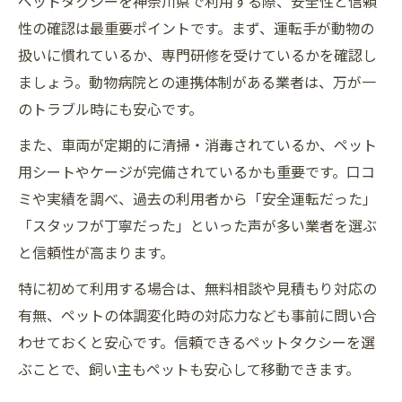
ペットタクシーを神奈川県で利用する際、安全性と信頼
ペットタクシーでの快適な送迎を叶える事
性の確認は最重要ポイントです。まず、運転手が動物の
前準備とは
扱いに慣れているか、専門研修を受けているかを確認し
ペットタクシー利用時のストレス軽減の工
ましょう。動物病院との連携体制がある業者は、万が一
夫ポイント
のトラブル時にも安心です。
ペットタクシーでペットも飼い主も安心す
また、車両が定期的に清掃・消毒されているか、ペット
るコツ
用シートやケージが完備されているかも重要です。口コ
ペットタクシーおすすめの予約タイミング
ミや実績を調べ、過去の利用者から「安全運転だった」
と手順
「スタッフが丁寧だった」といった声が多い業者を選ぶ
タクシーでペットが乗れるサービスの活用
と信頼性が高まります。
術
特に初めて利用する場合は、無料相談や見積もり対応の
急な移動もペットタクシーなら安心対応
有無、ペットの体調変化時の対応力なども事前に問い合
ペットタクシー緊急利用時に役立つサービ
わせておくと安心です。信頼できるペットタクシーを選
スの選び方
ぶことで、飼い主もペットも安心して移動できます。
急な体調不良時も安心なペットタクシーの