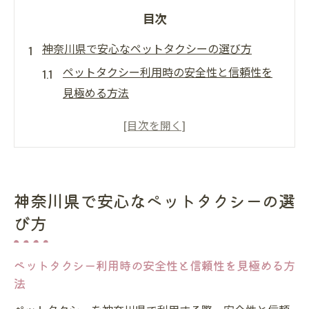
目次
神奈川県で安心なペットタクシーの選び方
ペットタクシー利用時の安全性と信頼性を
見極める方法
ペットタクシーの設備やサービス内容を比
較するポイント
飼い主も安心できるペットタクシー選びの
チェック項目
神奈川県で安心なペットタクシーの選
ペットタクシー予約前に確認すべき対応範
び方
囲と対応力
タクシーでペットが乗れる条件を知って安
ペットタクシー利用時の安全性と信頼性を見極める方
心を確保
法
ペットタクシーサービスを快適に活用するコツ