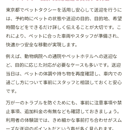
快適移動を叶えるペットタクシー選び方
東京都でペットタクシーを活用し安心して送迎を行うに
ペットタクシー東京で快適な移動を目指す
は、予約時にペットの状態や送迎の目的、目的地、希望
選び方
時間などをできるだけ詳しく伝えることが大切です。こ
れにより、ペットに合った車両やスタッフが準備され、
ペットタクシーおすすめサービスを選ぶ基
快適かつ安全な移動が実現します。
準
愛犬と快適に移動できるペットタクシーの
例えば、動物病院への通院やペットホテルへの送迎な
特徴
ど、目的に応じた対応が必要なケースも多いです。送迎
ペットタクシー選びで重視すべき快適ポイ
当日は、ペットの体調や持ち物を再度確認し、車内での
ント
過ごし方について事前にスタッフと相談しておくと安心
です。
ペットタクシー利用者の口コミで選ぶ安心
サービス
万が一のトラブルを防ぐためにも、事前に注意事項や禁
ペットを安全に運ぶ予約時のポイント集
止事項、追加料金の有無なども確認しておきましょう。
利用者の体験談では、きめ細かな事前打ち合わせがスム
ペットタクシー予約時に伝えるべき安全情
ーズな送迎のポイントだという声が多く見られます。
報