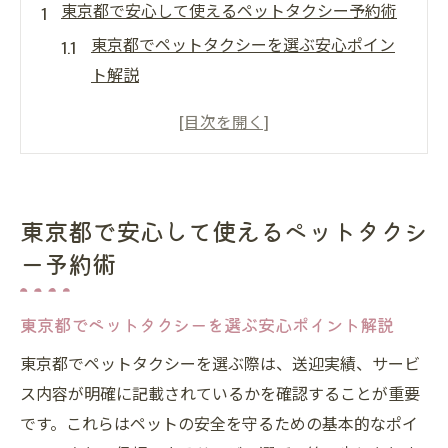
東京都で安心して使えるペットタクシー予約術
東京都でペットタクシーを選ぶ安心ポイン
ト解説
ペットタクシー東京で安心送迎を実現する
方法
ペットタクシー東京おすすめサービスの特
徴と選び方
東京都で安心して使えるペットタクシ
ペットタクシー利用時に重視したい安心基
ー予約術
準とは
東京都でペットタクシーを予約する際の注
東京都でペットタクシーを選ぶ安心ポイント解説
意点
東京都でペットタクシーを選ぶ際は、送迎実績、サービ
ペットタクシーの正しい予約手順ガイド
ス内容が明確に記載されているかを確認することが重要
ペットタクシー予約時に必要な情報と準備
です。これらはペットの安全を守るための基本的なポイ
東京都でペットタクシーをスムーズに予約