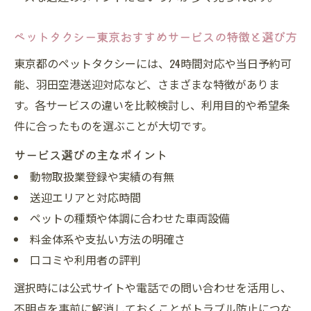
ペットタクシーで安全に移動するための準
ペットタクシー東京おすすめサービスの特徴と選び方
備
東京都のペットタクシーには、24時間対応や当日予約可
大型犬や多頭飼いも安心できるペットタク
能、羽田空港送迎対応など、さまざまな特徴がありま
シー
す。各サービスの違いを比較検討し、利用目的や希望条
ペットタクシーの車内安全対策と確認事項
件に合ったものを選ぶことが大切です。
ペットの体調に配慮した予約方法東京都の
サービス選びの主なポイント
ポイント
動物取扱業登録や実績の有無
東京都のペットタクシー料金目安と注意点
送迎エリアと対応時間
ペットタクシー料金の目安と東京都での相
ペットの種類や体調に合わせた車両設備
場
料金体系や支払い方法の明確さ
ペットタクシー東京で料金を抑えるポイン
口コミや利用者の評判
ト
選択時には公式サイトや電話での問い合わせを活用し、
料金トラブルを防ぐペットタクシー予約時
不明点を事前に解消しておくことがトラブル防止につな