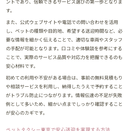
ントであり、信頼できるサービス選びの第一歩となりま
する方法
す。
ペットタクシー予約方法東京都の流れを徹
また、公式ウェブサイトや電話での問い合わせを活用
底解説
し、ペットの種類や目的地、希望する送迎時間など、必
電話やLINEでのペットタクシー予約手順紹介
要な情報を細かく伝えることで、適切な車両やスタッフ
予約時の注意点とペットタクシー選びのポ
の手配が可能となります。口コミや体験談を参考にする
イント
ことで、実際のサービス品質や対応力を把握できるのも
急な送迎にも強いペットタクシー活用方法
安心材料です。
急なペット送迎にペットタクシーを活用す
初めての利用や不安がある場合は、事前の無料見積もり
るコツ
や相談サービスを利用し、納得したうえで予約すること
当日予約ができるペットタクシーの探し方
がトラブル防止につながります。情報伝達の不足が失敗
ペットタクシー当日予約時の注意点まとめ
例として多いため、細かい点までしっかり確認すること
東京都で急ぎ送迎を依頼する際のポイント
が安心のカギです。
ペットタクシーなら急な予定変更にも柔軟
対応
ペットタクシー東京で安心送迎を実現する方法