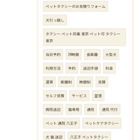
ペットタクシーのお見積りフォーム
犬引っ越し
タクシー ペット同乗 東京 ペット可 タクシー
東京
当日予約
24時間
長距離
大型犬
利用方法
予約
送迎手順
料金
運賃
距離制
時間制
見積
セルフ見積
サービス
空港
病院送迎
猫専用
通院
通院 代行
ペット 通院 八王子
ペットケアタクシー
犬 猫 送迎
八王子 ペットタクシー