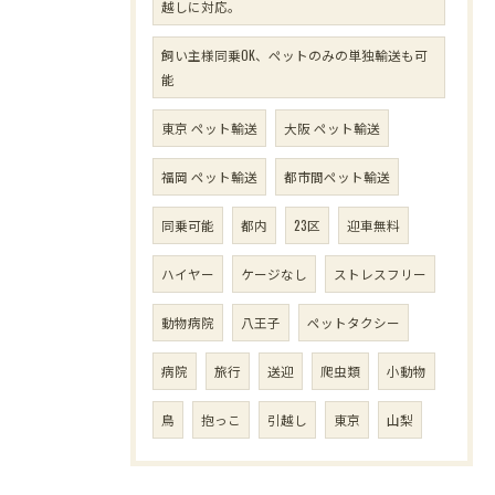
越しに対応。
飼い主様同乗OK、ペットのみの単独輸送も可
能
東京 ペット輸送
大阪 ペット輸送
福岡 ペット輸送
都市間ペット輸送
同乗可能
都内
23区
迎車無料
ハイヤー
ケージなし
ストレスフリー
動物病院
八王子
ペットタクシー
病院
旅行
送迎
爬虫類
小動物
鳥
抱っこ
引越し
東京
山梨