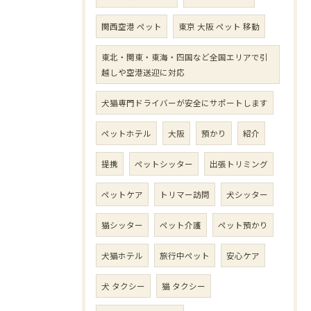
関西空港 ペット
東京 大阪 ペット 移動
東北・関東・東海・四国など全国エリアで引
越しや空港送迎に対応
犬猫専門ドライバーが安全にサポートします
ペットホテル
大阪
預かり
紹介
提携
ペットシッター
出張トリミング
ペットケア
トリマー訪問
犬シッター
猫シッター
ペット介護
ペット預かり
犬猫ホテル
旅行中ペット
安心ケア
犬 タクシー
猫 タクシー