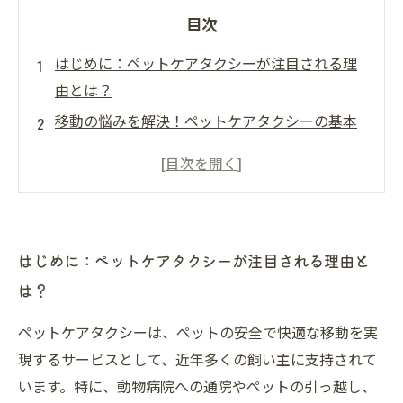
目次
はじめに：ペットケアタクシーが注目される理
由とは？
移動の悩みを解決！ペットケアタクシーの基本
的な利用方法
安心のために知っておきたい、事前予約とポイ
ントチェック
実際に使ってみた！ペットの種類や健康状態へ
はじめに：ペットケアタクシーが注目される理由と
の配慮とは？
は？
まとめ：ペットとの大切な移動を快適・安全に
する秘訣
ペットケアタクシーは、ペットの安全で快適な移動を実
料金体系を理解してお得に利用する方法
現するサービスとして、近年多くの飼い主に支持されて
初めてでも安心！ペットケアタクシー利用Q&A
います。特に、動物病院への通院やペットの引っ越し、