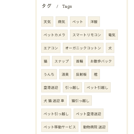
タグ
Tags
天気
病気
ペット
洋服
ペットカメラ
スマートリモコン
電気
エアコン
オーガニックコットン
犬
猫
スナップ
首輪
お散歩バック
うんち
消臭
反射板
棺
空港送迎
引っ越し
ペット引越し
犬 猫 送迎 車
猫引っ越し
ペット引っ越し
ペット空港送迎
ペット移動サービス
動物病院 送迎