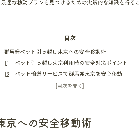
、最適な移動プランを見つけるための実践的な知識を得る
目次
群馬発ペット引っ越し東京への安全移動術
ペット引っ越し東京利用時の安全対策ポイント
ペット輸送サービスで群馬発東京を安心移動
ペット引越し同乗ルールと守るべき注意点
長距離ペット引越しでストレスを最小限に抑える方
ペット引越し東京で選ぶべき業者の特徴まとめ
ペット引越しサービス群馬県で選ぶ理由
東京への安全移動術
群馬県でペット引っ越し東京を選ぶメリット解説
地元業者の強みとペット引越し東京の安心対応