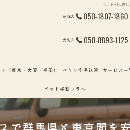
ペット引っ越し
050-1807-1860
東京店
050-8893-1125
大阪店
リア（東京・大阪・福岡）
ペット空港送迎
サービス一
ペット移動コラム
ペット引越
線・飛行機・フェリー）
ペット輸送
幼稚園＆保
スで群馬県と東京間を