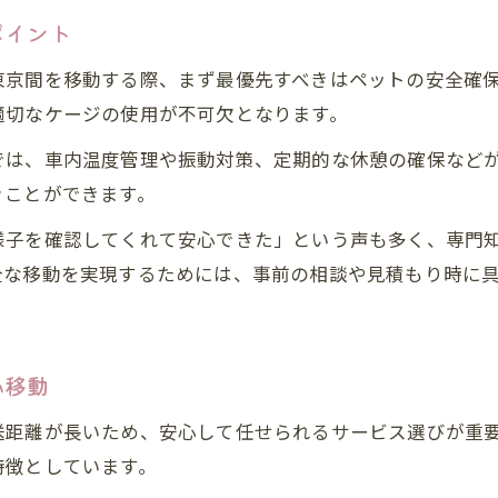
ポイント
ペット輸送サービス選びの基準と注意点
群馬県発ペット引越しの費用目安と内訳
東京間を移動する際、まず最優先すべきはペットの安全確
適切なケージの使用が不可欠となります。
ペット引越し東京で人気のサービス比較
飼い主同乗可否やルール徹底ガイド
では、車内温度管理や振動対策、定期的な休憩の確保など
ペット引っ越し東京で飼い主同乗のルール整理
ぐことができます。
ペット輸送サービス同乗可否の確認ポイント
様子を確認してくれて安心できた」という声も多く、専門
タクシーや業者でのペット同乗対応と注意点
全な移動を実現するためには、事前の相談や見積もり時に
飼い主が同乗時に守るべきマナーと準備
ペット引越し同乗ルールの最新動向を解説
心移動
安心とコスパ両立のペット輸送方法
ペット引っ越し東京で安心な輸送方法の選び方
送距離が長いため、安心して任せられるサービス選びが重
ペット輸送サービスのコスパ比較と選定基準
特徴としています。