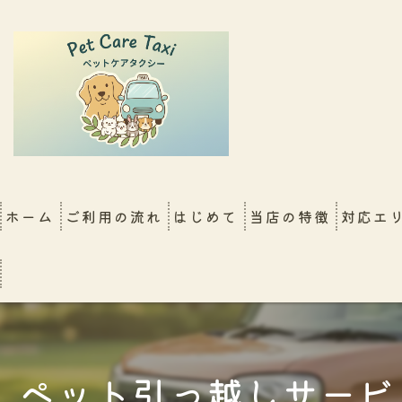
ホーム
ご利用の流れ
はじめて
当店の特徴
対応エ
FAQ
大阪店
シッター同行移動（新幹
犬
ペット引っ越しサービ