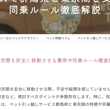
ペット同伴
同乗ルール徹底解説
ドッグラン
ホテル・旅
動物病院同
シーならペットケアタクシー
ペット移動コラム
ペット引っ越しサービ
トリミング
東京間を安全に移動させる費用や同乗ルール徹底
新しい家族
東京間を安全に移動させる際、不安や疑問を感じていませ
目安など、検討すべきポイントが多数存在します。特に、
では、ペット引っ越しサービス群馬県と東京間の特徴や同