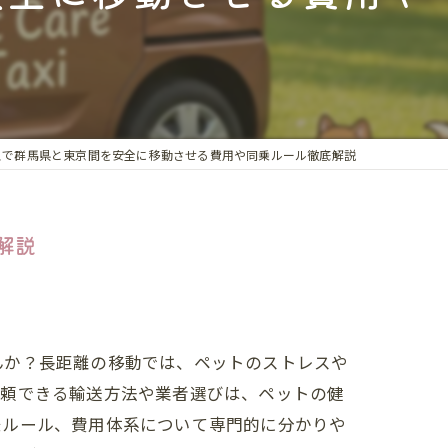
カフェ送迎
送迎
館送迎
行サポート
スで群馬県と東京間を安全に移動させる費用や同乗ルール徹底解説
送迎
解説
のお迎え
んか？長距離の移動では、ペットのストレスや
信頼できる輸送方法や業者選びは、ペットの健
乗ルール、費用体系について専門的に分かりや