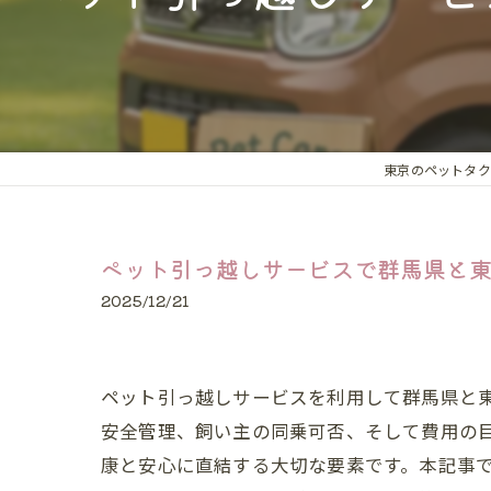
猫
大型犬
24時間
長距離
東京のペットタク
ペット引っ越しサービスで群馬県と
2025/12/21
ペット引っ越しサービスを利用して群馬県と
安全管理、飼い主の同乗可否、そして費用の
康と安心に直結する大切な要素です。本記事