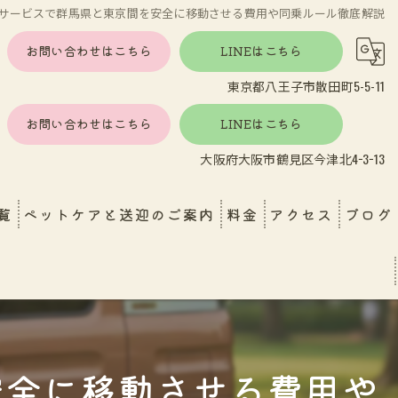
サービスで群馬県と東京間を安全に移動させる費用や同乗ルール徹底解説
お問い合わせはこちら
LINEはこちら
東京都八王子市散田町5-5-11
お問い合わせはこちら
LINEはこちら
大阪府大阪市鶴見区今津北4−3−13
覧
ペットケアと送迎のご案内
料金
アクセス
ブログ
し
エンゼルケア
ペットホテル・ペットケア
育園送迎
おうちで受けられる安心ケア
安全に移動させる費用や