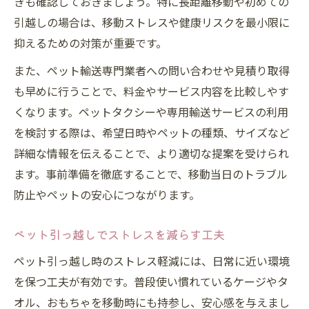
きも確認しておきましょう。特に長距離移動や初めての
ストレスを最小限にするペット引っ越し準備法
引越しの場合は、移動ストレスや健康リスクを最小限に
抑えるための対策が重要です。
ペット引っ越し前の心身ケア準備ガイド
ペット引っ越し用キャリーやケージ準備法
また、ペット輸送専門業者への問い合わせや見積り取得
も早めに行うことで、料金やサービス内容を比較しやす
ペット引っ越し当日の持ち物・必需品一覧
くなります。ペットタクシーや専用輸送サービスの利用
ペット引っ越し時に役立つ環境作りの工夫
を検討する際は、希望日時やペットの種類、サイズなど
ペット引っ越し前後の健康管理ポイント
詳細な情報を伝えることで、より適切な提案を受けられ
引っ越し時のペットケアと安全対策ガイド
ます。事前準備を徹底することで、移動当日のトラブル
ペット引っ越しで守るべき安全対策の基本
防止やペットの安心につながります。
ペット引っ越し時の適切な移動方法選び
ペット引っ越し中の緊急時対応マニュアル
ペット引っ越しでストレスを減らす工夫
ペット引っ越しで利用できる便利な備品紹
ペット引っ越し時のストレス軽減には、日常に近い環境
介
を保つ工夫が有効です。普段使い慣れているケージやタ
ペット引っ越し同乗ルールと注意事項解説
オル、おもちゃを移動時にも持参し、安心感を与えまし