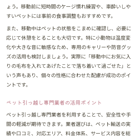
ょう。移動前に短時間のケージ慣れ練習や、車酔いしや
長距離ペット引っ越しに必要なポイント解説
すいペットには事前の食事調整もおすすめです。
長距離ペット引っ越しで重要な準備工程
ペット引っ越しで長距離移動の休憩方法
また、移動中はペットの状態をこまめに確認し、必要に
応じて休憩をとることも大切です。特に小動物は温度変
長距離ペット引っ越し時の体調管理術
化や大きな音に敏感なため、専用のキャリーや防音グッ
ペット引っ越し長距離対応サービスの選び
ズの活用も検討しましょう。実際に「移動中にお気に入
方
りの毛布を入れてあげたことで落ち着いて過ごせた」と
長距離ペット引っ越しでの同乗可否と対応
いう声もあり、個々の性格に合わせた配慮が成功のポイ
ペット引っ越し専門業者選びのポイントとは
ントです。
ペット引っ越し専門業者の選定基準を解説
ペット引っ越し業者口コミ活用のポイント
ペット引っ越し専門業者の活用ポイント
ペット引っ越し業者サービス内容の違い
ペット引っ越し専門業者を利用することで、安全性や手
ペット引っ越し料金比較時の注意点まとめ
間の軽減が期待できます。業者選びは、ペット輸送の実
ペット引っ越しで推奨される相談の進め方
績や口コミ、対応エリア、料金体系、サービス内容を総