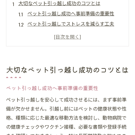
大切なペット引っ越し成功のコツとは
ペット引っ越し成功へ事前準備の重要性
ペット引っ越しでストレスを減らす工夫
ペット引っ越し専門業者の活用ポイント
ペット引っ越しに必要な書類と確認事項
ペット引っ越し同乗時の注意点まとめ
ペット引っ越しで安心を得るフルフィルメント
大切なペット引っ越し成功のコツとは
術
ペット引っ越しを支えるフルフィルメント
ペット引っ越し成功へ事前準備の重要性
とは
ペット引っ越しを安心して成功させるには、まず事前準
ペット引っ越しサービス活用で安心実現
備が欠かせません。引越し前にはペットの健康状態や性
ペット引っ越しで選ぶべきケア体制の特徴
格、種類に応じた最適な移動方法を検討し、動物病院で
ペット引っ越しとフルサポートの違い解説
の健康チェックやワクチン接種、必要な書類や登録手続
ペット引っ越し安心の理由を徹底検証