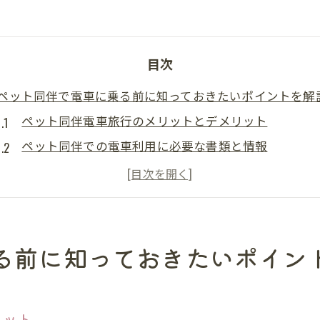
目次
ペット同伴で電車に乗る前に知っておきたいポイントを解
ペット同伴電車旅行のメリットとデメリット
ペット同伴での電車利用に必要な書類と情報
ペットの健康状態を事前に確認する方法
ペット同伴で電車に乗る際の基本的な心構え
ペットが電車に慣れるためのトレーニング方法
ペット同伴で電車利用を計画するときのチェックリス
る前に知っておきたいポイン
電車利用時のペット同伴ルールとエチケットを確認
ペット同伴電車利用の際に守るべき法律と規則
リット