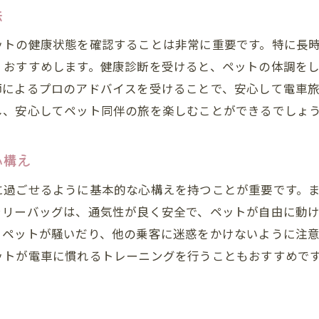
ペットの不安を和らげるための対策
法
電車内での快適なペットケア方法
ットの健康状態を確認することは非常に重要です。特に長
ストレスを感じやすいペットへの対応策
くおすすめします。健康診断を受けると、ペットの体調を
ペットがリラックスするための環境作り
師によるプロのアドバイスを受けることで、安心して電車
電車に乗る前にペットを落ち着かせる方法
し、安心してペット同伴の旅を楽しむことができるでしょ
ペットのストレスサインを見逃さないために
ペット同伴の電車旅で気を付けるべき安全対策
心構え
ペットの安全を確保するための準備
に過ごせるように基本的な心構えを持つことが重要です。
電車乗車中のペットの健康管理法
ャリーバッグは、通気性が良く安全で、ペットが自由に動
非常事態に備えた緊急対応策
。ペットが騒いだり、他の乗客に迷惑をかけないように注
ペットが電車内で逃げ出さないようにする工夫
ットが電車に慣れるトレーニングを行うこともおすすめで
電車旅中のペットの体調変化に対処する方法
安全な電車旅行のためのペットの装備