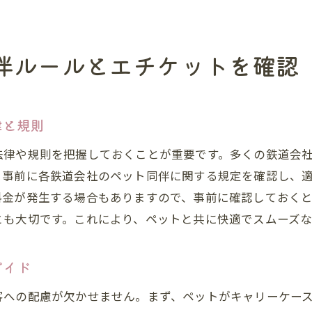
ペット同伴電車利用に成功するための秘訣
ペットと一緒に電車での移動を成功させるためのヒント
伴ルールとエチケットを確認
ペット同伴電車旅行をスムーズにする計画法
ペットのための快適な旅を実現するコツ
トラブルを避けるための事前対策
律と規則
ペットとの電車旅行を成功させるコミュニケーション
法律や規則を把握しておくことが重要です。多くの鉄道会
旅行後のペットのケアと健康管理
、事前に各鉄道会社のペット同伴に関する規定を確認し、
ペットと共に電車移動を楽しむためのアクションプラ
料金が発生する場合もありますので、事前に確認しておく
とも大切です。これにより、ペットと共に快適でスムーズ
ガイド
客への配慮が欠かせません。まず、ペットがキャリーケー