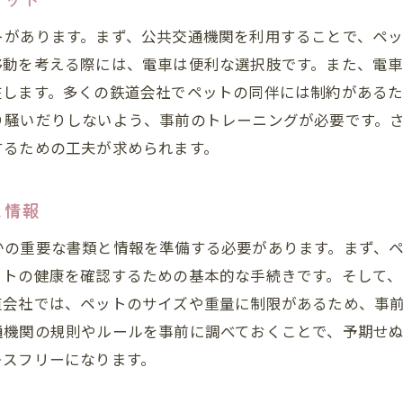
他の乗客に配慮するためのエチケットガイド
ペット同伴での電車移動時に避けるべき行動
トがあります。まず、公共交通機関を利用することで、ペ
移動を考える際には、電車は便利な選択肢です。また、電
ペット同伴での公共交通機関の利用マナー
在します。多くの鉄道会社でペットの同伴には制約がある
電車内でのペットの居場所と管理方法
り騒いだりしないよう、事前のトレーニングが必要です。
電車利用時にペットを落ち着かせるコツ
するための工夫が求められます。
ペット同伴での電車旅行を快適にするための事前準備ガイ
ペット同伴電車旅行のための持ち物リスト
と情報
電車利用時におすすめのペットキャリー選び
かの重要な書類と情報を準備する必要があります。まず、
ペットの快適さを考慮した移動準備のポイント
ットの健康を確認するための基本的な手続きです。そして
ペット用の旅行キットを準備する方法
道会社では、ペットのサイズや重量に制限があるため、事
ペットのストレスを軽減するアイテムの選び方
通機関の規則やルールを事前に調べておくことで、予期せ
電車旅行を楽しむためのペットとのコミュニケーショ
レスフリーになります。
ペット同伴で電車に乗る際のストレスを軽減する方法