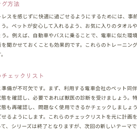
ング方法
電車でのペット同伴旅行を楽しむための必須アイテム
快適な電車旅行に欠かせないペット用グッズ
トレスを感じずに快適に過ごせるようにするためには、事
ょう。ペットが安心して入れるよう、お気に入りのタオル
ペット同伴旅行に役立つ便利アイテム
ょう。例えば、自動車やバスに乗ることで、電車に似た環
ペットのニーズに応じた持ち物の選び方
音を聞かせておくことも効果的です。これらのトレーニン
旅行中にペットがリラックスできるアイテム
す。
電車内でのペットの食事と水分補給方法
ペット同伴での旅行をより快適にするガジェット
のチェックリスト
ペット同伴時に役立つ電車利用の豆知識
と準備が不可欠です。まず、利用する電車会社のペット同
ペット同伴電車旅行のための裏技とコツ
状態を確認し、必要であれば獣医の診断を受けましょう。
知られざるペット同伴電車利用のヒント
状態も再確認し、問題なく使用できるかチェックしましょ
ペットのための特別な電車サービス情報
ごせるようにします。これらのチェックリストを元に計画
電車旅行中にペットと楽しむアクティビティ
って、シリーズは終了となりますが、次回の新しいテーマ
ペット同伴旅行をもっと楽しくするためのアイディア