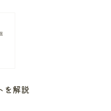
説
ト
トを解説