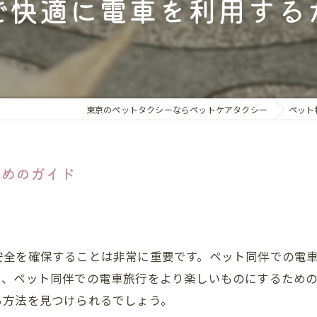
で快適に電車を利用する
ペット同伴
ドッグラン
ホテル・旅
動物病院同
東京のペットタクシーならペットケアタクシー
ペット
トリミング
ためのガイド
新しい家族
安全を確保することは非常に重要です。ペット同伴での電
は、ペット同伴での電車旅行をより楽しいものにするため
る方法を見つけられるでしょう。