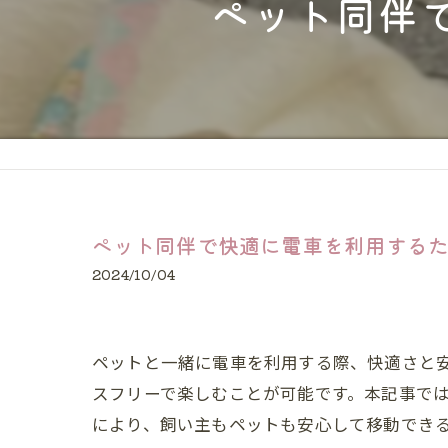
ペット同伴
猫
大型犬
24時間
長距離
ペット同伴で快適に電車を利用する
2024/10/04
ペットと一緒に電車を利用する際、快適さと
スフリーで楽しむことが可能です。本記事で
により、飼い主もペットも安心して移動でき