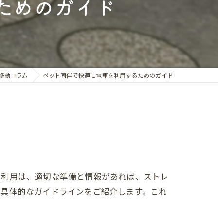
ためのガイド
カフェ送迎
送迎
館送迎
行サポート
移動コラム
ペット同伴で快適に電車を利用するためのガイド
送迎
のお迎え
車利用は、適切な準備と情報があれば、ストレ
の具体的なガイドラインをご紹介します。これ