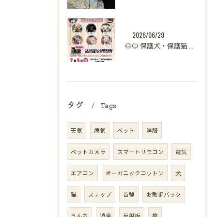
2026/06/29
🐶🐱 保護犬・保護猫 譲渡会開催のお知らせ【八王子】 🐾
タグ
Tags
天気
病気
ペット
洋服
ペットカメラ
スマートリモコン
電気
エアコン
オーガニックコットン
犬
猫
スナップ
首輪
お散歩バック
うんち
消臭
反射板
棺