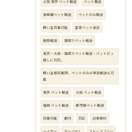
大阪 東京 ペット輸送
ペット搬送
長距離ペット輸送
ペットのみ輸送
飼い主同乗可能
空港ペット送迎
動物輸送
福岡でペット輸送
東京・大阪・福岡でペット輸送・ペット引っ
越しに対応。
飼い主様同乗OK、ペットのみの単独輸送も可
能
東京 ペット輸送
大阪 ペット輸送
福岡 ペット輸送
都市間ペット輸送
同乗可能
都内
23区
迎車無料
ハイヤー
ケージなし
ストレスフリー