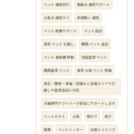
ペット 通院同行
高齢犬 通院サポート
大型犬 通院ケア
多頭飼い 通院
ペット 医療サポート
ペット送迎
東京 ペット 引越し
関西 ペット 送迎
ペット 長距離 移動
羽田空港 ペット
関西空港 ペット
東京 大阪 ペット 移動
東北・関東・東海・四国など全国エリアで引
越しや空港送迎に対応
犬猫専門ドライバーが安全にサポートします
ペットホテル
大阪
預かり
紹介
提携
ペットシッター
出張トリミング