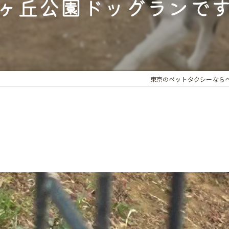
ヶ丘公園ドッグランで
ペット同伴
ドッグラン
ホテル・旅
動物病院同
東京のペットタクシーなら
トリミング
新しい家族