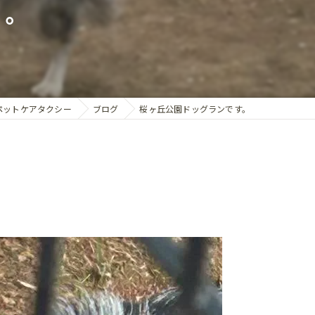
す。
カフェ送迎
送迎
館送迎
行サポート
ペットケアタクシー
ブログ
桜ヶ丘公園ドッグランです。
送迎
のお迎え