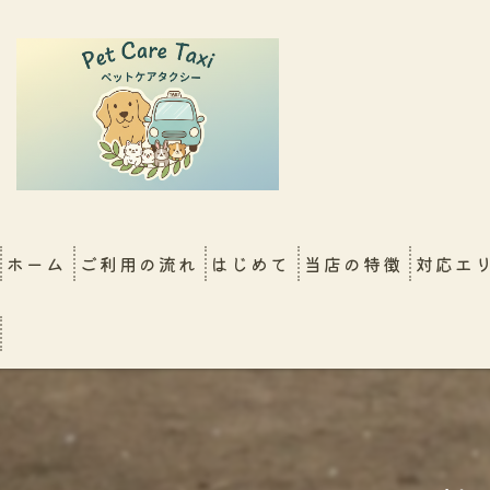
ホーム
ご利用の流れ
はじめて
当店の特徴
対応エ
FAQ
大阪店
シッター同行移動（新幹
犬