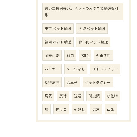
飼い主様同乗OK、ペットのみの単独輸送も可
能
東京 ペット輸送
大阪 ペット輸送
福岡 ペット輸送
都市間ペット輸送
同乗可能
都内
23区
迎車無料
ハイヤー
ケージなし
ストレスフリー
動物病院
八王子
ペットタクシー
病院
旅行
送迎
爬虫類
小動物
鳥
抱っこ
引越し
東京
山梨