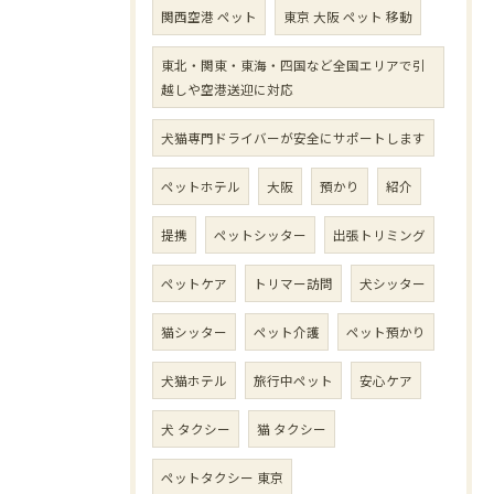
関西空港 ペット
東京 大阪 ペット 移動
東北・関東・東海・四国など全国エリアで引
越しや空港送迎に対応
犬猫専門ドライバーが安全にサポートします
ペットホテル
大阪
預かり
紹介
提携
ペットシッター
出張トリミング
ペットケア
トリマー訪問
犬シッター
猫シッター
ペット介護
ペット預かり
犬猫ホテル
旅行中ペット
安心ケア
犬 タクシー
猫 タクシー
ペットタクシー 東京