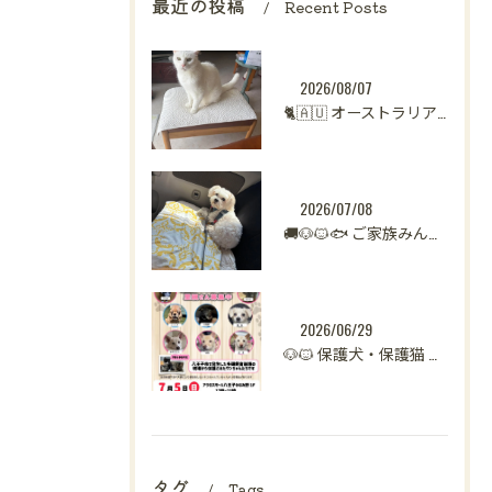
最近の投稿
Recent Posts
2026/08/07
🐈🇦🇺 オーストラリアからシンガポールへ。
2026/07/08
🚚🐶🐱🐟 ご家族みんなで新生活へ。
2026/06/29
🐶🐱 保護犬・保護猫 譲渡会開催のお知らせ【八王子】 🐾
タグ
Tags