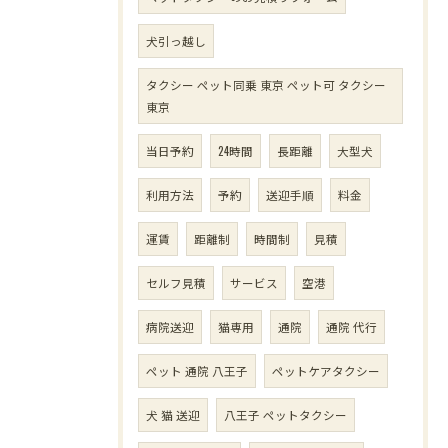
犬引っ越し
タクシー ペット同乗 東京 ペット可 タクシー
東京
当日予約
24時間
長距離
大型犬
利用方法
予約
送迎手順
料金
運賃
距離制
時間制
見積
セルフ見積
サービス
空港
病院送迎
猫専用
通院
通院 代行
ペット 通院 八王子
ペットケアタクシー
犬 猫 送迎
八王子 ペットタクシー