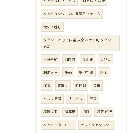
ペット移動サービス
動物病院 送迎
ペットタクシーのお見積りフォーム
犬引っ越し
タクシー ペット同乗 東京 ペット可 タクシー
東京
当日予約
24時間
長距離
大型犬
利用方法
予約
送迎手順
料金
運賃
距離制
時間制
見積
セルフ見積
サービス
空港
病院送迎
猫専用
通院
通院 代行
ペット 通院 八王子
ペットケアタクシー