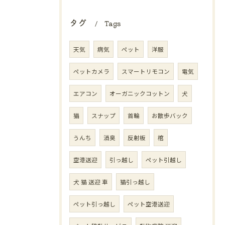
タグ
Tags
天気
病気
ペット
洋服
ペットカメラ
スマートリモコン
電気
エアコン
オーガニックコットン
犬
猫
スナップ
首輪
お散歩バック
うんち
消臭
反射板
棺
空港送迎
引っ越し
ペット引越し
犬 猫 送迎 車
猫引っ越し
ペット引っ越し
ペット空港送迎