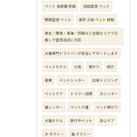
ペット 長距離 移動
羽田空港 ペット
関西空港 ペット
東京 大阪 ペット 移動
東北・関東・東海・四国など全国エリアで引
越しや空港送迎に対応
犬猫専門ドライバーが安全にサポートします
ペットホテル
大阪
預かり
紹介
提携
ペットシッター
出張トリミング
ペットケア
トリマー訪問
犬シッター
猫シッター
ペット介護
ペット預かり
犬猫ホテル
旅行中ペット
安心ケア
犬 タクシー
猫 タクシー