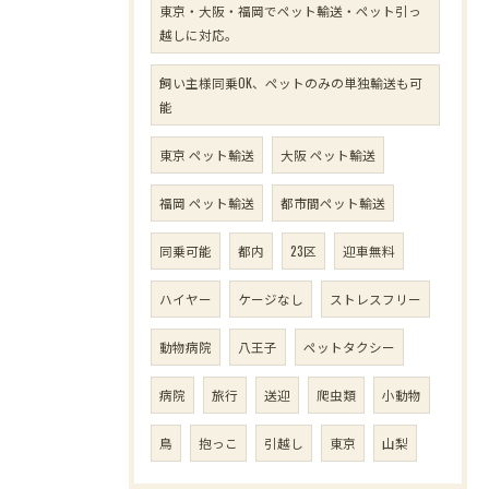
東京・大阪・福岡でペット輸送・ペット引っ
越しに対応。
飼い主様同乗OK、ペットのみの単独輸送も可
能
東京 ペット輸送
大阪 ペット輸送
福岡 ペット輸送
都市間ペット輸送
同乗可能
都内
23区
迎車無料
ハイヤー
ケージなし
ストレスフリー
動物病院
八王子
ペットタクシー
病院
旅行
送迎
爬虫類
小動物
鳥
抱っこ
引越し
東京
山梨