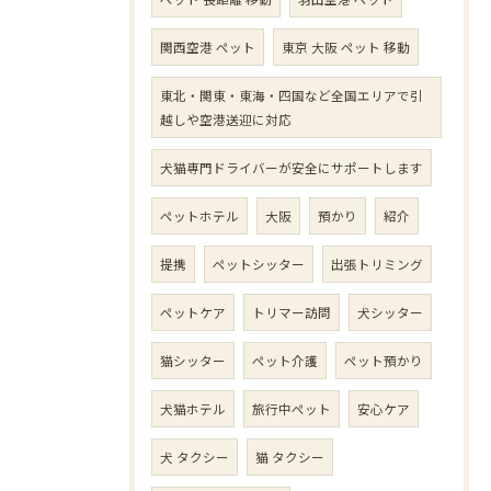
関西空港 ペット
東京 大阪 ペット 移動
東北・関東・東海・四国など全国エリアで引
越しや空港送迎に対応
犬猫専門ドライバーが安全にサポートします
ペットホテル
大阪
預かり
紹介
提携
ペットシッター
出張トリミング
ペットケア
トリマー訪問
犬シッター
猫シッター
ペット介護
ペット預かり
犬猫ホテル
旅行中ペット
安心ケア
犬 タクシー
猫 タクシー