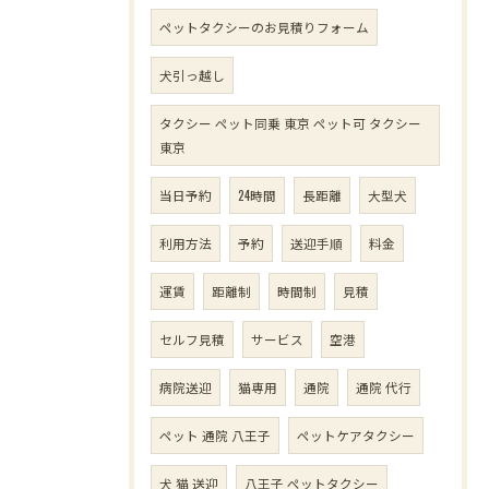
ペットタクシーのお見積りフォーム
犬引っ越し
タクシー ペット同乗 東京 ペット可 タクシー
東京
当日予約
24時間
長距離
大型犬
利用方法
予約
送迎手順
料金
運賃
距離制
時間制
見積
セルフ見積
サービス
空港
病院送迎
猫専用
通院
通院 代行
ペット 通院 八王子
ペットケアタクシー
犬 猫 送迎
八王子 ペットタクシー