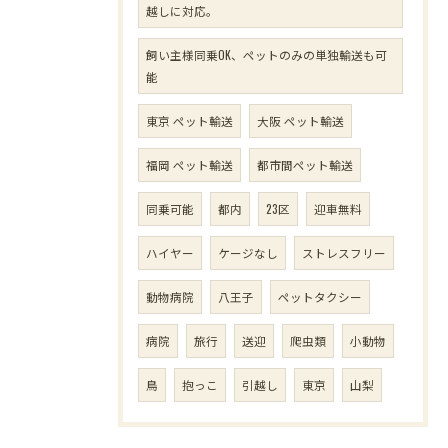
越しに対応。
飼い主様同乗OK、ペットのみの単独輸送も可
能
東京 ペット輸送
大阪 ペット輸送
福岡 ペット輸送
都市間ペット輸送
同乗可能
都内
23区
迎車無料
ハイヤー
ケージなし
ストレスフリー
動物病院
八王子
ペットタクシー
病院
旅行
送迎
爬虫類
小動物
鳥
抱っこ
引越し
東京
山梨