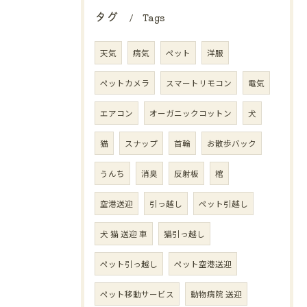
タグ
Tags
天気
病気
ペット
洋服
ペットカメラ
スマートリモコン
電気
エアコン
オーガニックコットン
犬
猫
スナップ
首輪
お散歩バック
うんち
消臭
反射板
棺
空港送迎
引っ越し
ペット引越し
犬 猫 送迎 車
猫引っ越し
ペット引っ越し
ペット空港送迎
ペット移動サービス
動物病院 送迎