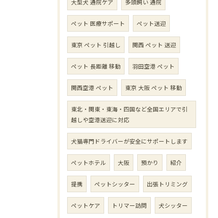
大型犬 通院ケア
多頭飼い 通院
ペット 医療サポート
ペット送迎
東京 ペット 引越し
関西 ペット 送迎
ペット 長距離 移動
羽田空港 ペット
関西空港 ペット
東京 大阪 ペット 移動
東北・関東・東海・四国など全国エリアで引
越しや空港送迎に対応
犬猫専門ドライバーが安全にサポートします
ペットホテル
大阪
預かり
紹介
提携
ペットシッター
出張トリミング
ペットケア
トリマー訪問
犬シッター