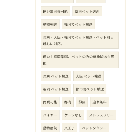
飼い主同乗可能
空港ペット送迎
動物輸送
福岡でペット輸送
東京・大阪・福岡でペット輸送・ペット引っ
越しに対応。
飼い主様同乗OK、ペットのみの単独輸送も可
能
東京 ペット輸送
大阪 ペット輸送
福岡 ペット輸送
都市間ペット輸送
同乗可能
都内
23区
迎車無料
ハイヤー
ケージなし
ストレスフリー
動物病院
八王子
ペットタクシー