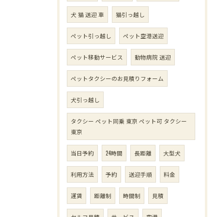
犬 猫 送迎 車
猫引っ越し
ペット引っ越し
ペット空港送迎
ペット移動サービス
動物病院 送迎
ペットタクシーのお見積りフォーム
犬引っ越し
タクシー ペット同乗 東京 ペット可 タクシー
東京
当日予約
24時間
長距離
大型犬
利用方法
予約
送迎手順
料金
運賃
距離制
時間制
見積
セルフ見積
サービス
空港