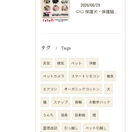
2026/06/29
🐶🐱 保護犬・保護猫 譲渡会開催のお知らせ【八王子】 🐾
タグ
Tags
天気
病気
ペット
洋服
ペットカメラ
スマートリモコン
電気
エアコン
オーガニックコットン
犬
猫
スナップ
首輪
お散歩バック
うんち
消臭
反射板
棺
空港送迎
引っ越し
ペット引越し