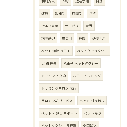
利用方法
予約
送迎手順
料金
運賃
距離制
時間制
見積
セルフ見積
サービス
空港
病院送迎
猫専用
通院
通院 代行
ペット 通院 八王子
ペットケアタクシー
犬 猫 送迎
八王子 ペットタクシー
トリミング 送迎
八王子 トリミング
トリミングサロン 代行
サロン 送迎サービス
ペット 引っ越し
ペット 引越し サポート
ペット 輸送
ペットタクシー 長距離
全国輸送