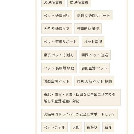
犬 通院支援
猫 通院支援
ペット 通院同行
高齢犬 通院サポート
大型犬 通院ケア
多頭飼い 通院
ペット 医療サポート
ペット送迎
東京 ペット 引越し
関西 ペット 送迎
ペット 長距離 移動
羽田空港 ペット
関西空港 ペット
東京 大阪 ペット 移動
東北・関東・東海・四国など全国エリアで引
越しや空港送迎に対応
犬猫専門ドライバーが安全にサポートします
ペットホテル
大阪
預かり
紹介