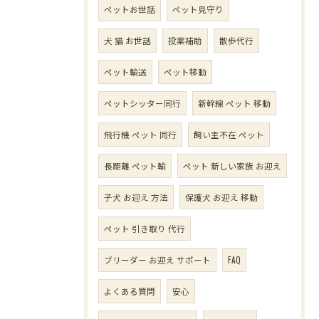
ペットお世話
ペット見守り
犬 猫 お世話
投薬補助
散歩代行
ペット輸送
ペット移動
ペットシッター同行
新幹線 ペット 移動
飛行機 ペット 同行
飼い主不在 ペット
長距離 ペット輸
ペット 新しい家族 お迎え
子犬 お迎え 方法
保護犬 お迎え 移動
ペット 引き取り 代行
ブリーダー お迎え サポート
FAQ
よくある質問
安心