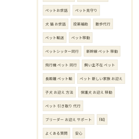
ペットお世話
ペット見守り
犬 猫 お世話
投薬補助
散歩代行
ペット輸送
ペット移動
ペットシッター同行
新幹線 ペット 移動
飛行機 ペット 同行
飼い主不在 ペット
長距離 ペット輸
ペット 新しい家族 お迎え
子犬 お迎え 方法
保護犬 お迎え 移動
ペット 引き取り 代行
ブリーダー お迎え サポート
FAQ
よくある質問
安心