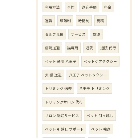
利用方法
予約
送迎手順
料金
運賃
距離制
時間制
見積
セルフ見積
サービス
空港
病院送迎
猫専用
通院
通院 代行
ペット 通院 八王子
ペットケアタクシー
犬 猫 送迎
八王子 ペットタクシー
トリミング 送迎
八王子 トリミング
トリミングサロン 代行
サロン 送迎サービス
ペット 引っ越し
ペット 引越し サポート
ペット 輸送