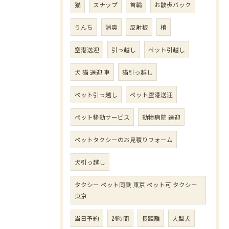
猫
スナップ
首輪
お散歩バック
うんち
消臭
反射板
棺
空港送迎
引っ越し
ペット引越し
犬 猫 送迎 車
猫引っ越し
ペット引っ越し
ペット空港送迎
ペット移動サービス
動物病院 送迎
ペットタクシーのお見積りフォーム
犬引っ越し
タクシー ペット同乗 東京 ペット可 タクシー
東京
当日予約
24時間
長距離
大型犬