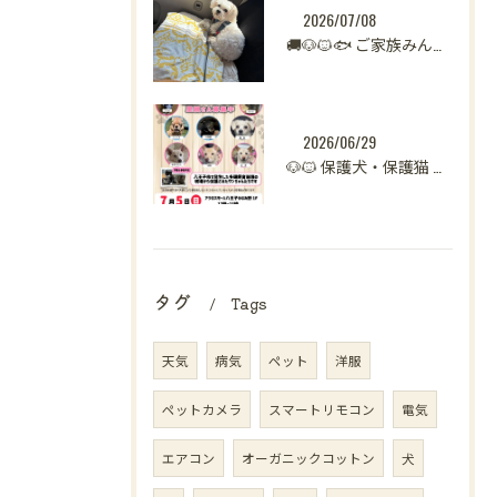
2026/07/08
🚚🐶🐱🐟 ご家族みんなで新生活へ。
2026/06/29
🐶🐱 保護犬・保護猫 譲渡会開催のお知らせ【八王子】 🐾
タグ
Tags
天気
病気
ペット
洋服
ペットカメラ
スマートリモコン
電気
エアコン
オーガニックコットン
犬