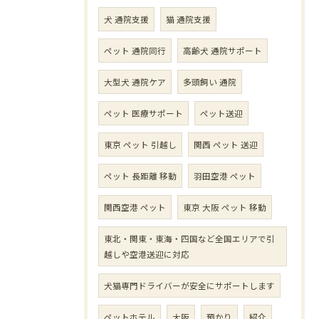
犬 通院支援
猫 通院支援
ペット 通院同行
高齢犬 通院サポート
大型犬 通院ケア
多頭飼い 通院
ペット 医療サポート
ペット送迎
東京 ペット 引越し
関西 ペット 送迎
ペット 長距離 移動
羽田空港 ペット
関西空港 ペット
東京 大阪 ペット 移動
東北・関東・東海・四国など全国エリアで引
越しや空港送迎に対応
犬猫専門ドライバーが安全にサポートします
ペットホテル
大阪
預かり
紹介