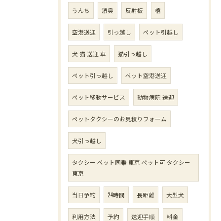
うんち
消臭
反射板
棺
空港送迎
引っ越し
ペット引越し
犬 猫 送迎 車
猫引っ越し
ペット引っ越し
ペット空港送迎
ペット移動サービス
動物病院 送迎
ペットタクシーのお見積りフォーム
犬引っ越し
タクシー ペット同乗 東京 ペット可 タクシー
東京
当日予約
24時間
長距離
大型犬
利用方法
予約
送迎手順
料金