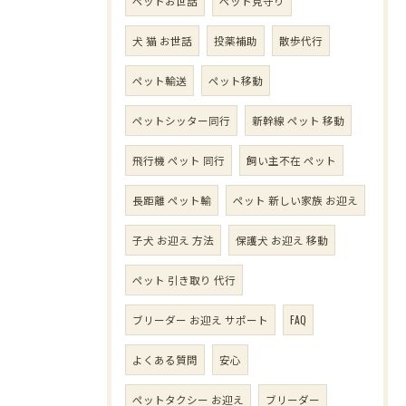
ペットお世話
ペット見守り
犬 猫 お世話
投薬補助
散歩代行
ペット輸送
ペット移動
ペットシッター同行
新幹線 ペット 移動
飛行機 ペット 同行
飼い主不在 ペット
長距離 ペット輸
ペット 新しい家族 お迎え
子犬 お迎え 方法
保護犬 お迎え 移動
ペット 引き取り 代行
ブリーダー お迎え サポート
FAQ
よくある質問
安心
ペットタクシー お迎え
ブリーダー