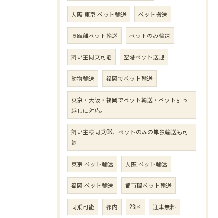
大阪 東京 ペット輸送
ペット搬送
長距離ペット輸送
ペットのみ輸送
飼い主同乗可能
空港ペット送迎
動物輸送
福岡でペット輸送
東京・大阪・福岡でペット輸送・ペット引っ
越しに対応。
飼い主様同乗OK、ペットのみの単独輸送も可
能
東京 ペット輸送
大阪 ペット輸送
福岡 ペット輸送
都市間ペット輸送
同乗可能
都内
23区
迎車無料