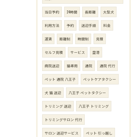
当日予約
24時間
長距離
大型犬
利用方法
予約
送迎手順
料金
運賃
距離制
時間制
見積
セルフ見積
サービス
空港
病院送迎
猫専用
通院
通院 代行
ペット 通院 八王子
ペットケアタクシー
犬 猫 送迎
八王子 ペットタクシー
トリミング 送迎
八王子 トリミング
トリミングサロン 代行
サロン 送迎サービス
ペット 引っ越し