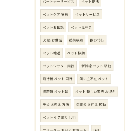
パートナーサービス
ペット提携
ペットケア 提携
ペットサービス
ペットお世話
ペット見守り
犬 猫 お世話
投薬補助
散歩代行
ペット輸送
ペット移動
ペットシッター同行
新幹線 ペット 移動
飛行機 ペット 同行
飼い主不在 ペット
長距離 ペット輸
ペット 新しい家族 お迎え
子犬 お迎え 方法
保護犬 お迎え 移動
ペット 引き取り 代行
ブリーダー お迎え サポート
FAQ