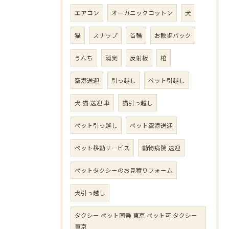
エアコン
オーガニックコットン
犬
猫
スナップ
首輪
お散歩バック
うんち
消臭
反射板
棺
空港送迎
引っ越し
ペット引越し
犬 猫 送迎 車
猫引っ越し
ペット引っ越し
ペット空港送迎
ペット移動サービス
動物病院 送迎
ペットタクシーのお見積りフォーム
犬引っ越し
タクシー ペット同乗 東京 ペット可 タクシー
東京